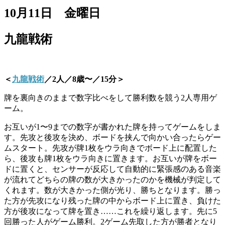
10月11日 金曜日
九龍戦術
＜
九龍戦術
／2人／8歳〜／15分＞
牌を裏向きのままで数字比べをして勝利数を競う2人専用ゲ
ーム。
お互いが1〜9までの数字が書かれた牌を持ってゲームをしま
す。先攻と後攻を決め、ボードを挟んで向かい合ったらゲー
ムスタート。先攻が牌1枚をウラ向きでボード上に配置した
ら、後攻も牌1枚をウラ向きに置きます。お互いが牌をボー
ドに置くと、センサーが反応して自動的に緊張感のある音楽
が流れてどちらの牌の数が大きかったのかを機械が判定して
くれます。数が大きかった側が光り、勝ちとなります。勝っ
た方が先攻になり残った牌の中からボード上に置き、負けた
方が後攻になって牌を置き……これを繰り返します。先に5
回勝った人がゲーム勝利。2ゲーム先取した方が勝者となり