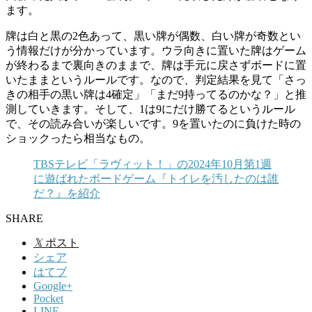
ます。
牌は白と黒の2色あって、黒い牌が偶数、白い牌が奇数とい
う情報だけが分かっています。ウラ向きに置いた牌はゲーム
が終わるまで裏向きのままで、牌は手元に戻さずボードに置
いたままというルールです。なので、判定結果を見て「さっ
きの相手の黒い牌は4確定」「まだ9持ってるのかな？」と推
測していきます。そして、1は9にだけ勝てるというルール
で、その読み合いが楽しいです。9を置いたのに負けた時の
ショックったら相当なもの。
TBSテレビ「ラヴィット！」の2024年10月第1週
に遊ばれたボードゲーム『トイレを汚したのは誰
だ？』を紹介
SHARE
𝕏
ポスト
シェア
はてブ
Google+
Pocket
LINE