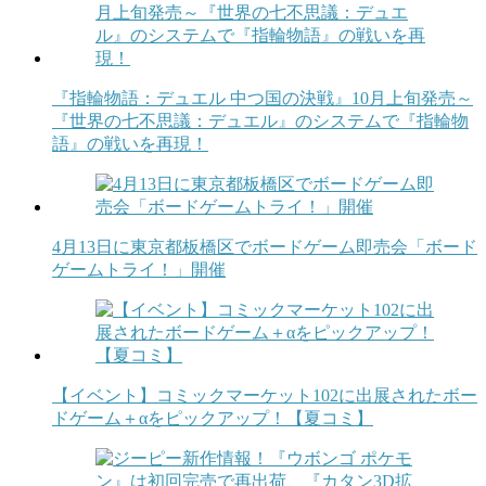
『指輪物語：デュエル 中つ国の決戦』10月上旬発売～
『世界の七不思議：デュエル』のシステムで『指輪物
語』の戦いを再現！
4月13日に東京都板橋区でボードゲーム即売会「ボード
ゲームトライ！」開催
【イベント】コミックマーケット102に出展されたボー
ドゲーム＋αをピックアップ！【夏コミ】