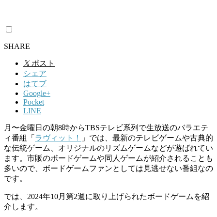
SHARE
𝕏
ポスト
シェア
はてブ
Google+
Pocket
LINE
月〜金曜日の朝
8
時から
TBS
テレビ系列で生放送のバラエテ
ィ番組「
ラヴィット！
」では、最新のテレビゲームや古典的
な伝統ゲーム、オリジナルのリズムゲームなどが遊ばれてい
ます。市販のボードゲームや同人ゲームが紹介されることも
多いので、ボードゲームファンとしては見逃せない番組なの
です。
では、2024年10月第2週に取り上げられたボードゲームを紹
介します。