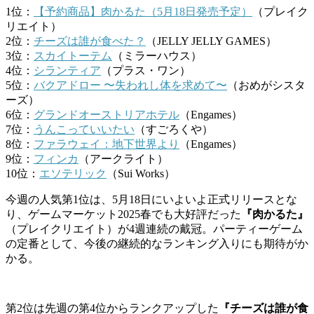
1位：
【予約商品】肉かるた（5月18日発売予定）
（プレイク
リエイト）
2位：
チーズは誰が食べた？
（JELLY JELLY GAMES）
3位：
スカイトーテム
（ミラーハウス）
4位：
シランティア
（プラス・ワン）
5位：
バクアドロー 〜失われし体を求めて〜
（おめがシスタ
ーズ）
6位：
グランドオーストリアホテル
（Engames）
7位：
うんこっていいたい
（すごろくや）
8位：
ファラウェイ：地下世界より
（Engames）
9位：
フィンカ
（アークライト）
10位：
エソテリック
（Sui Works）
今週の人気第1位は、5月18日にいよいよ正式リリースとな
り、ゲームマーケット2025春でも大好評だった
『肉かるた』
（プレイクリエイト）が4週連続の戴冠。パーティーゲーム
の定番として、今後の継続的なランキング入りにも期待がか
かる。
第2位は先週の第4位からランクアップした
『チーズは誰が食