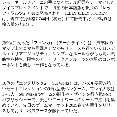
シモーネ・ルチアーニの手になるホテル経営をテーマとした
ダイスプレイスメントで、待望の日本語版が拡張の
『レッ
ツ・ワルツ』
と共に発売された。JELLY JELLY STOREで
は、現在特別価格7,744円（税込）にて販売中だ（※写真は
輸入版のもの）。
第9位に入った
『フィンカ』
（アークライト）は、風車状の
マップ上でコマを周回させながらリソースを得ていくロンデ
ル＋エリアマジョリティ。シンプルなルールながらも高い戦
略性を持ち、陽性のアートワークとフルーツの木駒のコンポ
ーネントも楽しい一作となっている。
10位の
『エソテリック』
（Sui Works）は、パズル要素が強
いセットコレクションの対戦型紙ペンゲーム。プレイ人数は
1～5人。Sui Worksはゲームの制作やデザインを行う気鋭の
パブリッシャーで、美しいアートワークのゲームで注目を集
めている。先日のゲームマーケット2025春でも新作をリリー
スしており、出展ブースが賑わっていた。