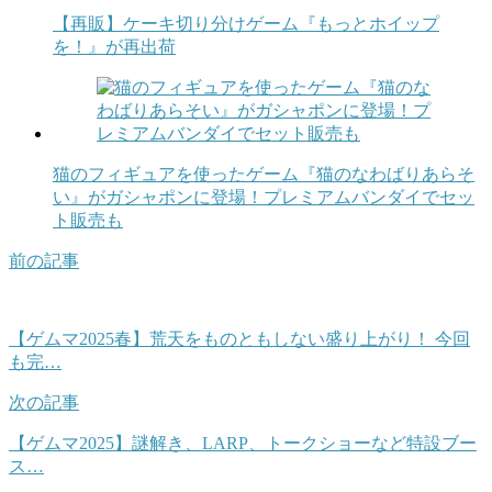
【再販】ケーキ切り分けゲーム『もっとホイップ
を！』が再出荷
猫のフィギュアを使ったゲーム『猫のなわばりあらそ
い』がガシャポンに登場！プレミアムバンダイでセッ
ト販売も
前の記事
【ゲムマ2025春】荒天をものともしない盛り上がり！ 今回
も完…
次の記事
【ゲムマ2025】謎解き、LARP、トークショーなど特設ブー
ス…