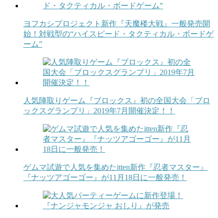
ヨフカシプロジェクト新作『天魔楼大戦』一般発売開
始！対戦型の“ハイスピード・タクティカル・ボードゲ
ーム”
人気陣取りゲーム『ブロックス』初の全国大会「ブロ
ックスグランプリ」2019年7月開催決定！！
ゲムマ試遊で人気を集めたitten新作『忍者マスター』
『ナッツアゴーゴー』が11月18日に一般発売！