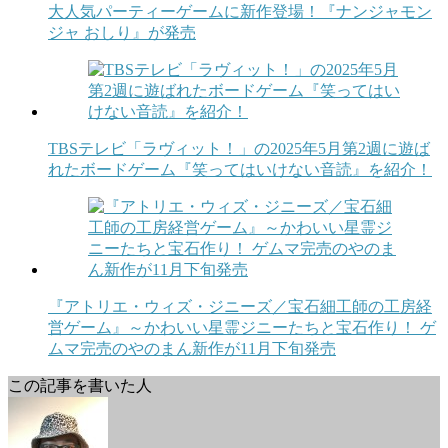
大人気パーティーゲームに新作登場！『ナンジャモン
ジャ おしり』が発売
TBSテレビ「ラヴィット！」の2025年5月第2週に遊ば
れたボードゲーム『笑ってはいけない音読』を紹介！
『アトリエ・ウィズ・ジニーズ／宝石細工師の工房経
営ゲーム』～かわいい星霊ジニーたちと宝石作り！ ゲ
ムマ完売のやのまん新作が11月下旬発売
この記事を書いた人