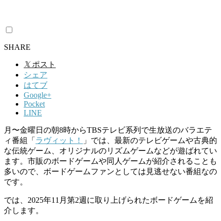
SHARE
𝕏
ポスト
シェア
はてブ
Google+
Pocket
LINE
月〜金曜日の朝
8
時から
TBS
テレビ系列で生放送のバラエテ
ィ番組「
ラヴィット！
」では、最新のテレビゲームや古典的
な伝統ゲーム、オリジナルのリズムゲームなどが遊ばれてい
ます。市販のボードゲームや同人ゲームが紹介されることも
多いので、ボードゲームファンとしては見逃せない番組なの
です。
では、2025年11月第2週に取り上げられたボードゲームを紹
介します。