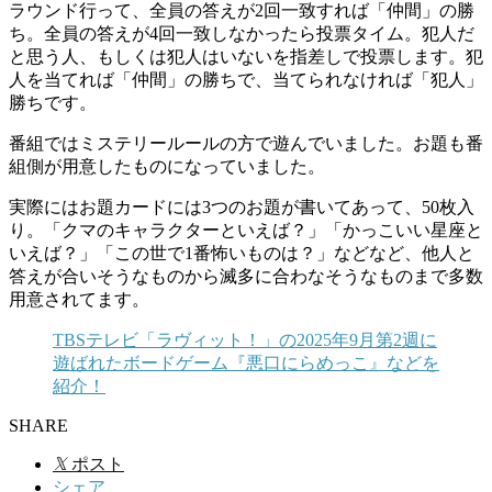
ラウンド行って、全員の答えが2回一致すれば「仲間」の勝
ち。全員の答えが4回一致しなかったら投票タイム。犯人だ
と思う人、もしくは犯人はいないを指差しで投票します。犯
人を当てれば「仲間」の勝ちで、当てられなければ「犯人」
勝ちです。
番組ではミステリールールの方で遊んでいました。お題も番
組側が用意したものになっていました。
実際にはお題カードには3つのお題が書いてあって、50枚入
り。「クマのキャラクターといえば？」「かっこいい星座と
いえば？」「この世で1番怖いものは？」などなど、他人と
答えが合いそうなものから滅多に合わなそうなものまで多数
用意されてます。
TBSテレビ「ラヴィット！」の2025年9月第2週に
遊ばれたボードゲーム『悪口にらめっこ』などを
紹介！
SHARE
𝕏
ポスト
シェア