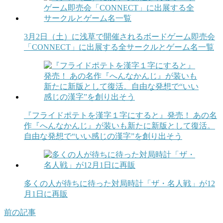
3月2日（土）に浅草で開催されるボードゲーム即売会
「CONNECT」に出展する全サークルとゲーム名一覧
『フライドポテトを漢字１字にすると』発売！ あの名
作『へんなかんじ』が装いも新たに新版として復活。
自由な発想で“いい感じの漢字”を創り出そう
多くの人が待ちに待った対局時計「ザ・名人戦」が12
月1日に再販
前の記事