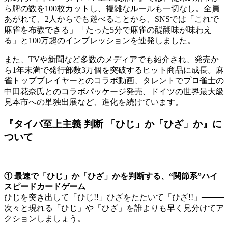
ら牌の数を100枚カットし、複雑なルールも一切なし。全員
あがれて、2人からでも遊べることから、SNSでは「これで
麻雀を布教できる」「たった5分で麻雀の醍醐味が味わえ
る」と100万超のインプレッションを連発しました。
また、TVや新聞など多数のメディアでも紹介され、発売か
ら1年未満で発行部数3万個を突破するヒット商品に成長。麻
雀トッププレイヤーとのコラボ動画、タレントでプロ雀士の
中田花奈氏とのコラボパッケージ発売、ドイツの世界最大級
見本市への単独出展など、進化を続けています。
『タイパ至上主義 判断 「ひじ」か「ひざ」か』に
ついて
① 最速で「ひじ」か「ひざ」かを判断する、“関節系”ハイ
スピードカードゲーム
ひじを突き出して「ひじ!!」ひざをたたいて「ひざ!!」────
次々と現れる「ひじ」や「ひざ」を誰よりも早く見分けてア
クションしましょう。