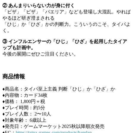
② あんまりいらない力が身に付く
「ビザ」「ピザ」「パエリア」なども登場し大混乱。やれば
やるほど研ぎ澄まされる
「ひじ」か「ひざ」かの判断力。こういうのこそ、タイパよ
く。
③ インフルエンサーの「ひじ」「ひざ」を起用したタイア
ップも計画中。
今後の展開にぜひご注目ください。
商品情報
♦︎商品名：タイパ至上主義 判断「ひじ」か「ひざ」か
♦︎内容物：カード34枚
♦︎価格： 1,800円＋税
♦︎プレイ時間：約5分
♦︎プレイ人数： 2〜10人
♦︎対象年齢： 6歳以上
♦︎発売日：ゲームマーケット2025秋以降順次発売
♦︎EC：
https://taipa-games.com/products/handan