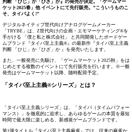
判断 「ひじ」か「ひざ」か』の発売が決定。「ゲームマー
ケット2025春」他 イベントにて先行販売。”こういうものこ
そ、タイパよく!”
デジタルネイティブ世代向けアナログゲームメーカー
「TRYBE」は、Z世代向けの企画・エモマーケティング®を
手がける 「僕と私と株式会社」 と共同開発したボードゲー
ムブランド『タイパ至上主義®』の最新作『タイパ至上主義
判断 「ひじ」か「ひざ」か 』を発売いたします。
また、一般発売に先駆け、「ゲームマーケット2025秋」をは
じめとする複数のイベントにて先行販売を行います。※一般
発売はゲームマーケット以降、随時配荷予定。
「タイパ至上主義®︎シリーズ」とは？
「タイパ至上主義シリーズ」は、「タイパ（タイムパフォー
マンス）」を徹底的に追求し、あらゆるゲームの本質を最短
時間で最大限に楽しめる、新感覚ゲームブランドです。
第1弾タイトル『タイパ至上主義麻雀』では、従来の麻雀か