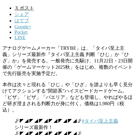
𝕏
ポスト
シェア
はてブ
Google+
Pocket
LINE
アナログゲームメーカー「TRYBE」は、「タイパ至上主
義」シリーズ最新作『タイパ至上主義 判断「ひじ」か「ひ
ざ」か』を発売する。一般発売に先駆け、11月22日・23日開
催の「ゲームマーケット2025秋」をはじめ、複数のイベント
で先行販売を実施予定だ。
本作は次々と現れる「ひじ」や「ひざ」を誰よりも早く見分
けてアクションする”関節系”ハイスピードカードゲーム。
「ビザ」「ピザ」「パエリア」なども登場し、やればやるほ
ど研ぎ澄まされる判断力が身に付く。価格は1,980円（税
込）。
🦵◤◢◤◢◤◢◤◢◤◢◤◢🦵
#タイパ至上主義
シリーズ最新作！
🦵◤◢◤◢◤◢◤◢◤◢◤◢🦵