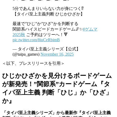
5分であんまりいらない力が身につく⁉️
【タイパ至上主義判断 ひじかひざか】
最速で”ひじ”か”ひざ”かを判断する
関節系ハイスピードカードゲーム🦵✨
#ゲムマ
2025秋
ご予約はツリーへ！🔻
pic.twitter.com/8iuCeRbimB
— タイパ至上主義シリーズ【公式】
(@taipa_games)
November 16, 2025
＜以下、プレスリリースを引用＞
ひじかひざかを見分けるボードゲーム
が新発売！”関節系”カードゲーム『タ
イパ至上主義 判断「ひじ」か「ひざ」
か』
「タイパ至上主義シリーズ」から最新作『タイパ至上主義