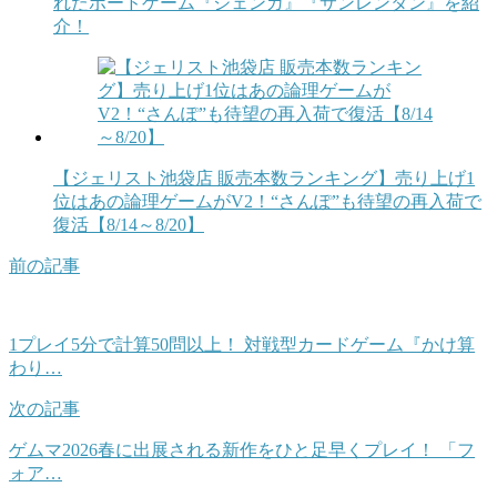
れたボードゲーム『ジェンガ』『サンレンタン』を紹
介！
【ジェリスト池袋店 販売本数ランキング】売り上げ1
位はあの論理ゲームがV2！“さんぽ”も待望の再入荷で
復活【8/14～8/20】
前の記事
1プレイ5分で計算50問以上！ 対戦型カードゲーム『かけ算
わり…
次の記事
ゲムマ2026春に出展される新作をひと足早くプレイ！ 「フ
ォア…