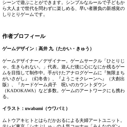
シーンで遊ぶことができます。シンプルなルールで子どもか
ら大人まで世代を問わずに楽しめる、早い者勝負の新感覚の
しりとりゲームです。
作者プロフィール
ゲームデザイン：高井 九（たかい・きゅう）
ゲームデザイナー／デザイナー。ゲームサークル「ひとりじ
ゃ、生きられない。」代表。遊んだ後に心になにか残るゲー
ムを目指して制作中。手がけたアナログゲームに『無限まち
がいさがし』（幻冬舎）、『ようこそクレーンへ』（大創出
版）、『カードゲーム貞子 呪いのカウントダウン
（KADOKAWA）など多数。ゲームのアートワークにも携わ
る。
イラスト：uwabami（ウワバミ）
ムトウアキヒトとはらだかおるによる夫婦アートユニット。
テレビ東京「シナぷしゅ」の人気コーナー「みんなのダン