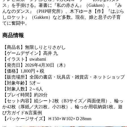
ス」を手掛ける。著書に『私の赤さん』（Gakken）、 『み
んなのダンス』（PHP研究所）、木下ゆーき【作】『はぶら
しロケット』（Gakken）など多数。現在、娘と息子の子育
てに奮闘中。
商品情報
【商品名】無限しりとりさがし
【ゲームデザイン】高井 九
【イラスト】uwabami
【発売日】2026年4月30日（木）
【価格】1,800円＋税
【販売場所】全国の書店・玩具店・雑貨店・ネットショップ
【対象年齢】5才～
【対象人数】2～6人
【プレイ時間】約20分
【セット内容】絵シート2枚（B3サイズ／両面使用）、輪っ
か42枚（厚紙／大21枚、小21枚）、輪っか用収納袋1枚、遊
び方ガイド&言葉例
【パッケージサイズ】Ｈ150×Ｗ102×Ｄ28mm