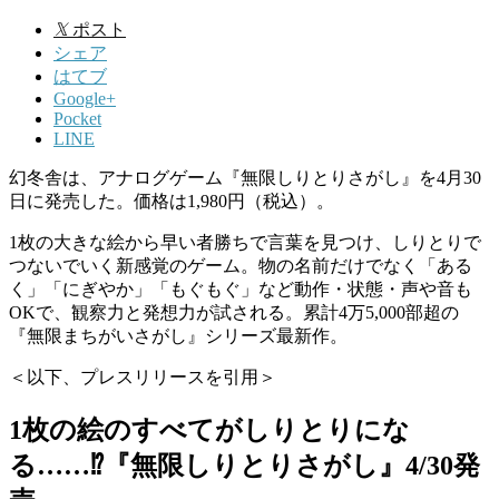
𝕏
ポスト
シェア
はてブ
Google+
Pocket
LINE
幻冬舎は、アナログゲーム『無限しりとりさがし』を4月30
日に発売した。価格は1,980円（税込）。
1枚の大きな絵から早い者勝ちで言葉を見つけ、しりとりで
つないでいく新感覚のゲーム。物の名前だけでなく「ある
く」「にぎやか」「もぐもぐ」など動作・状態・声や音も
OKで、観察力と発想力が試される。累計4万5,000部超の
『無限まちがいさがし』シリーズ最新作。
＜以下、プレスリリースを引用＞
1枚の絵のすべてがしりとりにな
る……⁉『無限しりとりさがし』4/30発