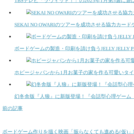
TBSテレビ「ラヴィット！」の2025年1月第5週
SEKAI NO OWARIのツアーを成功させる協力カードゲー
ボードゲームの製造・印刷を請け負うJELLY JELLY P
ホビージャパンから1月お菓子の家を作る可愛いタ
幻冬舎版『人狼』に新版登場！『会話型心理ゲーム 人狼
前の記事
ボードゲーム作りを描く映画「振らなくても進める(仮)