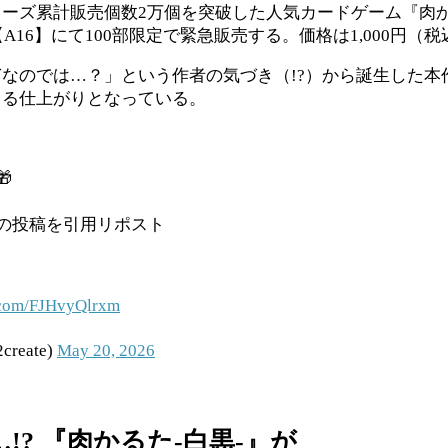
ーズ累計販売個数2万個を突破した人気カードゲーム『肉かる
16】にて100部限定で緊急販売する。価格は1,000円（税
なのでは…？」という作者の気づき（!?）から誕生した本
きる仕上がりとなっている。

の投稿を引用リポスト
r.com/FJHvyQlrxm
eate)
May 20, 2026
? 『肉かるた-白黒-』が