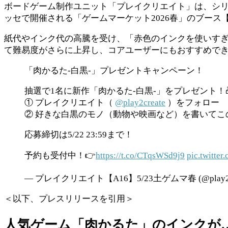
ボードゲーム制作ユニット「プレイクリエイト」は、シリ
ッセで開催される「ゲームマーケット2026春」のブース【A
紙代やインク代の高騰を受け、「赤色のインクを使いすぎ
て難易度がさらに上昇し、コアユーザーにもおすすめで
「肉かるた-白黒-」プレゼントキャンペーン！
抽選で1名に新作「肉かるた-白黒-」をプレゼント！
① プレイクリエイト（
@play2create
）をフォロー
② 好きな白黒のモノ（動物や映画など）を書いてこ
応募締切は5/22 23:59まで！
予約も受付中！👉
https://t.co/CTqsWSd9j9
pic.twitte
— プレイクリエイト【A16】5/23土ゲムマ春 (@play2cr
＜以下、プレスリリースを引用＞
人気ゲーム「肉かるた」のインクが…!