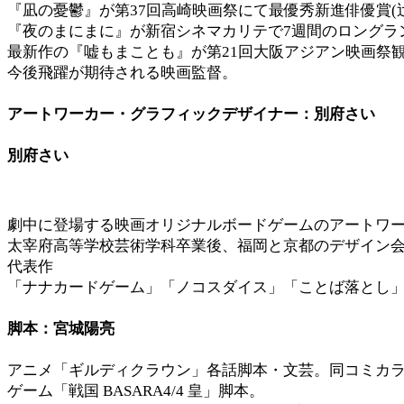
『凪の憂鬱』が第37回高崎映画祭にて最優秀新進俳優賞(辻
『夜のまにまに』が新宿シネマカリテで7週間のロングラ
最新作の『嘘もまことも』が第21回大阪アジアン映画祭
今後飛躍が期待される映画監督。
アートワーカー・グラフィックデザイナー：別府さい
別府さい
劇中に登場する映画オリジナルボードゲームのアートワ
太宰府高等学校芸術学科卒業後、福岡と京都のデザイン
代表作
「ナナカードゲーム」「ノコスダイス」「ことば落とし
脚本：宮城陽亮
アニメ「ギルディクラウン」各話脚本・⽂芸。同コミカ
ゲーム「戦国 BASARA4/4 皇」脚本。