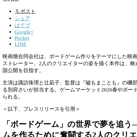
𝕏
ポスト
シェア
はてブ
Google+
Pocket
LINE
映画畑合同会社は、ボードゲーム作りをテーマにした映画
ストレーター、2人のクリエイターの姿を描く本作は、株
国公開を目指す。
主演は諏訪珠理と辻凪子、監督は『嘘もまことも』の磯
る別府さいが担当する。ゲームマーケット2026春やボー
られる。
＜以下、プレスリリースを引用＞
「ボードゲーム」の世界で夢を追う
ムを作るために奮闘する2人のクリエ