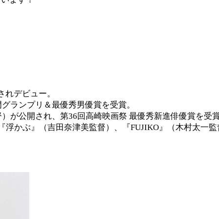
擢されデビュー。
編部門グランプリ＆最優秀男優賞を受賞。
督）が公開され、第36回高崎映画祭 最優秀新進俳優賞を受
浮かぶ』（吉田奈津美監督）、『FUJIKO』（木村太一監督