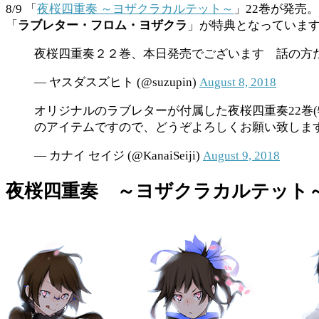
8/9 「
夜桜四重奏 ～ヨザクラカルテット～
」22巻が発売
「
ラブレター・フロム・ヨザクラ
」が特典となっていま
夜桜四重奏２２巻、本日発売でございます 話の方
— ヤスダスズヒト (@suzupin)
August 8, 2018
オリジナルのラブレターが付属した夜桜四重奏22巻
のアイテムですので、どうぞよろしくお願い致しま
— カナイ セイジ (@KanaiSeiji)
August 9, 2018
夜桜四重奏 ～ヨザクラカルテット