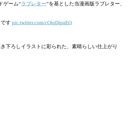
ドゲーム“
ラブレター
”を基とした当漫画版ラブレター、
月です
pic.twitter.com/cOiqDipaEQ
の描き下ろしイラストに彩られた、素晴らしい仕上がり