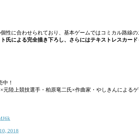
の個性に合わせられており、基本ゲームではコミカル路線の
ヒト氏による完全描き下ろし、さらにはテキストレスカード
売中！
×元陸上競技選手・柏原竜二氏×作曲家・やしきんによる
yMJ6k
10, 2018