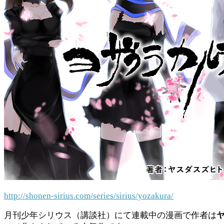
http://shonen-sirius.com/series/sirius/yozakura/
月刊少年シリウス（講談社）にて連載中の漫画で作者は