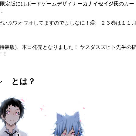
。限定版にはボードゲームデザイナー
カナイセイジ氏
のカー
す。
だいぶワオワオしてますのでよしなに！🤗 ２３巻は１１
(特装版)、本日発売となりました！ ヤスダスズヒト先生
す！
～ とは？