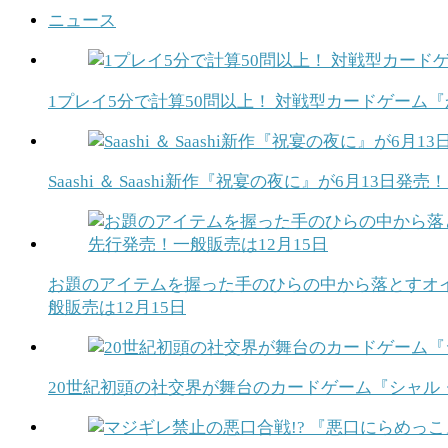
ニュース
1プレイ5分で計算50問以上！ 対戦型カードゲーム
Saashi ＆ Saashi新作『祝宴の夜に』が6月1
お題のアイテムを握った手のひらの中から落とすオイ
般販売は12月15日
20世紀初頭の社交界が舞台のカードゲーム『シャル