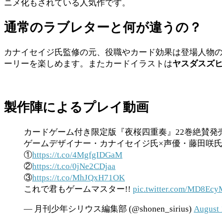
ニメ化もされている人気作です。
通常のラブレターと何が違うの？
カナイセイジ氏監修の元、役職やカード効果は登場人物
ーリーを楽しめます。またカードイラストは
ヤスダスズ
製作陣によるプレイ動画
カードゲーム付き限定版『夜桜四重奏』22巻絶賛発
ゲームデザイナー・カナイセイジ氏×声優・藤田咲氏
①
https://t.co/4MgfgIDGaM
②
https://t.co/0jNe2CDjaa
③
https://t.co/MhJQxH71OK
これで君もゲームマスター!!
pic.twitter.com/MD8Ec
— 月刊少年シリウス編集部 (@shonen_sirius)
August 