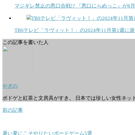
マジギレ禁止の悪口合戦!? 『悪口にらめっこ』が8
TBSテレビ「ラヴィット！」の2024年11月第1週
この記事を書いた人
やぎの
ボドゲと紅茶と文房具がすき。 日本では珍しい女性ネッ
前の記事
暑い夏にこそやりたいボードゲーム5選