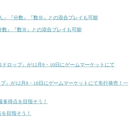
『分数』『数Ⅲ』との混合プレイも可能
』が12月9・10日にゲームマーケットにて先行発売！一
点を目指そう！