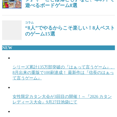
遊べるボードゲーム8選
コラム
“8人”でやるからこそ楽しい！8人ベスト
のゲーム15選
NEW
シリーズ累計135万部突破の『はぁって言うゲーム』、
8月出来の重版で100刷達成！ 最新作は『信長のはぁっ
て言うゲーム』
女性限定カタン大会が3回目の開催！～『2026 カタン
レディース大会』9月27日池袋にて