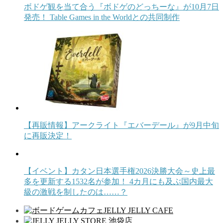
ボドゲ観を当て合う『ボドゲのどっちーな』が10月7日
発売！ Table Games in the Worldとの共同制作
【再販情報】アークライト『エバーデール』が9月中旬
に再販決定！
【イベント】カタン日本選手権2026決勝大会～史上最
多を更新する1532名が参加！ 4カ月にも及ぶ国内最大
級の激戦を制したのは……？