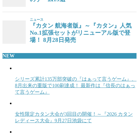
ニュース
『カタン 航海者版』～『カタン』人気
No.1拡張セットがリニューアル版で登
場！ 8月28日発売
NEW
シリーズ累計135万部突破の『はぁって言うゲーム』、
8月出来の重版で100刷達成！ 最新作は『信長のはぁっ
て言うゲーム』
女性限定カタン大会が3回目の開催！～『2026 カタン
レディース大会』9月27日池袋にて