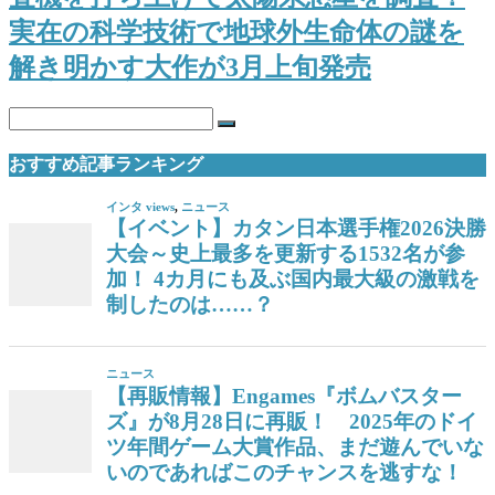
実在の科学技術で地球外生命体の謎を
解き明かす大作が3月上旬発売
おすすめ記事ランキング
インタ views
,
ニュース
【イベント】カタン日本選手権2026決勝
大会～史上最多を更新する1532名が参
加！ 4カ月にも及ぶ国内最大級の激戦を
制したのは……？
ニュース
【再販情報】Engames『ボムバスター
ズ』が8月28日に再販！ 2025年のドイ
ツ年間ゲーム大賞作品、まだ遊んでいな
いのであればこのチャンスを逃すな！