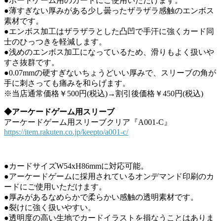
●ボードゲーム用のカードにご使用いただけます。
●薄すぎない厚みがある少し曇ったザラザラ感触のエンボス
素材です。
●エンボス加工はザラザラとした凸凹で手汗に強くカード同
士のひっつきを軽減します。
●浅めのエンボス加工になっているため、滑りもよく扱いや
すさ抜群です。
●0.07mmの硬すぎないちょうどいい厚みで、スリーブの角が
手に刺さっても痛みを和らげます。
※当店通常価格￥500円(税込)→割引後価格￥450円(税込)
◆アーケードゲーム用スリーブ
アーケードゲーム用スリーブクリア『A001-C』
https://item.rakuten.co.jp/keepto/a001-c/
●カードサイズW54xH86mmに対応可能。
●アーケードゲームに採用されているオンデマンド印刷のカ
ードにご使用いただけます。
●厚みがあるなめらかで柔らかい感触の透明素材です。
●裂けに強く扱いやすい。
●透明度の高い生地でカードイラストを損なうことはありま