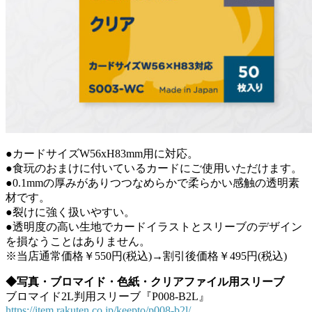
●カードサイズW56xH83mm用に対応。
●食玩のおまけに付いているカードにご使用いただけます。
●0.1mmの厚みがありつつなめらかで柔らかい感触の透明素
材です。
●裂けに強く扱いやすい。
●透明度の高い生地でカードイラストとスリーブのデザイン
を損なうことはありません。
※当店通常価格￥550円(税込)→割引後価格￥495円(税込)
◆写真・ブロマイド・色紙・クリアファイル用スリーブ
ブロマイド2L判用スリーブ『P008-B2L』
https://item.rakuten.co.jp/keepto/p008-b2l/