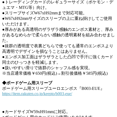
●トレーディングカードのレギュラーサイズ（ポケモン・デ
ュエマ・MTG等）向け。
●スリーブサイズW67xH92mmまで対応可能。
●W67xH92mmサイズのスリーブの上に重ね掛けしてご使用
いただけます。
●厚みがある高透明のザラザラ感触のエンボス素材と、厚み
があるなめらかで柔らかい感触の透明素材を組み合わせまし
た。
●抜群の透明度で表裏どちらで使っても通常のエンボスより
高透明でデザインを損なうことはありません。
●エンボス加工面はザラザラとした凸凹で手汗に強くカード
同士のひっつきを軽減します。
●扱いやすい滑りで抜群のシャッフル感を実現。
※当店通常価格￥650円(税込)→割引後価格￥585円(税込)
◆ボードゲーム用スリーブ
ボードゲーム用スリーブユーロエンボス『B003-EUE』
https://item.rakuten.co.jp/keepto/b003-eue/
●カードサイズW59xH91mmに対応。