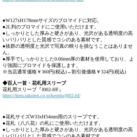
●W127xH178mmサイズのブロマイドに対応。
●2L判のブロマイドにご使用いただけます。
●しっかりとした厚みと硬さがあり、光沢がある透明度の高
いパリパリとした質感でコシのある素材です。
●抜群の透明度と光沢で写真の映りを損なうことはありませ
ん。
●厚手でしっかりとした0.06mm厚の素材を使用しており、よ
り強固にブロマイドを保護します。
※当店通常価格￥360円(税込)→割引後価格￥324円(税込)
◆百人一首・花札用スリーブ
花札用スリーブ『J002-HF』
https://item.rakuten.co.jp/keepto/j002-hf/
●花札サイズW33xH54mm用のスリーブです。
●花札（八八花）の札にご使用いただけます。
●しっかりとした厚みと硬さがあり、光沢がある透明度の高
いパリパリとした質感でコシのある素材です。