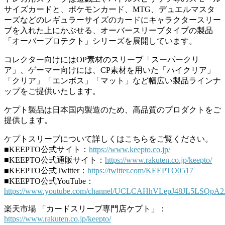
サイズカードと、ポケモンカード、MTG、デュエルマスタ
ーズなどのレギュラーサイズのカードにキャラクタースリー
ブを入れた上にかぶせる、オーバースリーブタイプの製品
「オーバープロテクト」シリーズを展開しています。
コレクター向けにはOP素材のスリーブ「スーパークリ
ア」、ゲーマー向けには、CP素材を用いた「ハイクリア」
「クリア」「エンボス」「マット」など幅広い製品ラインナ
ップをご提供いたします。
ケプト製品は日本国内製造のため、高品質のプロダクトをご
提供します。
ケプトスリーブについて詳しくはこちらをご覧ください。
■KEEPTO公式サイト：
https://www.keepto.co.jp/
■KEEPTO公式通販サイト：
https://www.rakuten.co.jp/keepto/
■KEEPTO公式Twitter：
https://twitter.com/KEEPTO0517
■KEEPTO公式YouTube：
https://www.youtube.com/channel/UCLCAHhVLepJ48JL5LSQpA2A
楽天市場 「カードスリーブ専門店ケプト」：
https://www.rakuten.co.jp/keepto/