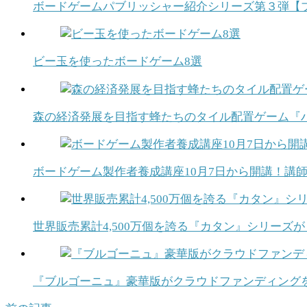
ボードゲームパブリッシャー紹介シリーズ第３弾【
ビー玉を使ったボードゲーム8選
森の経済発展を目指す蜂たちのタイル配置ゲーム『
ボードゲーム製作者養成講座10月7日から開講！講
世界販売累計4,500万個を誇る『カタン』シリーズ
『ブルゴーニュ』豪華版がクラウドファンディング