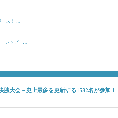
ース！ …
ターシップ・…