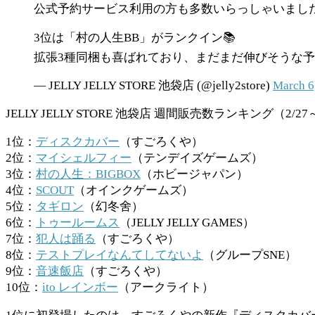
公式予約サービス利用の方も多数いらっしゃいました
3位は「村の人生BB」がランクイン📚
拡張3種同梱も喜ばれており、まだまだ伸びそうな予
— JELLY JELLY STORE 池袋店 (@jelly2store)
March 6
JELLY JELLY STORE 池袋店 週間販売数ランキング（2/27
1位：
ディスクカバー
（すごろくや）
2位：
マイシェルフィー
（テンデイズゲームズ）
3位：
村の人生：BIGBOX
（ホビージャパン）
4位：
SCOUT
（オインクゲームズ）
5位：
タギロン
（幻冬舍）
6位：
トゥールームス
（JELLY JELLY GAMES）
7位：
犯人は踊る
（すごろくや）
8位：
テストプレイなんてしてないよ
（グループSNE）
9位：
音速飯店
（すごろくや）
10位：
ito レインボー
（アークライト）