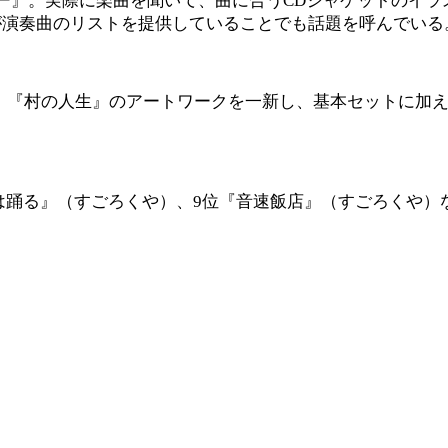
ー』。実際に楽曲を聞いて、曲に合うCDジャケットのイラ
が演奏曲のリストを提供していることでも話題を呼んでいる
ン）。『村の人生』のアートワークを一新し、基本セットに加
犯人は踊る』（すごろくや）、9位『音速飯店』（すごろくや