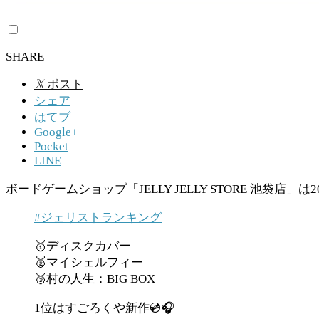
SHARE
𝕏
ポスト
シェア
はてブ
Google+
Pocket
LINE
ボードゲームショップ「JELLY JELLY STORE 池袋店」は
#ジェリストランキング
🥇ディスクカバー
🥈マイシェルフィー
🥉村の人生：BIG BOX
1位はすごろくや新作💿🎧