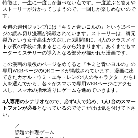
特徴は、一生に一度しか遊べない点です。一度遊ぶと答えや
ストーリーが分かってしまうので、一回しか楽しめないので
す。
今週の週刊ジャンプには『キミと青いヨルの』という15ペー
ジの読み切り漫画が掲載されています。ストーリーは、綱元
梨乃という女子高生が失踪した3週間後に、4人のクラスメイ
トが夜の学校に集まるところから始まります。あくまでもマ
ーダーミステリーの導入となる部分が描かれた漫画です。
この漫画の最後のページをめくると『キミと青いヨルの』の
専用WEBページのQRコードが掲載されています。漫画に出
てきたカオル・ウミ・ユキ・レンの4人のキャラクターから1
人を選んでから、各々がスマホで専用WEBページにアクセ
スし、スマホの指示通りにゲームを進めていきます。
4人専用のシナリオ
なので、必ず4人で始め、
1人1台のスマー
トフォンが必要
となっているのでそこだけは気を付けて下さ
い。
／
話題の推理ゲーム