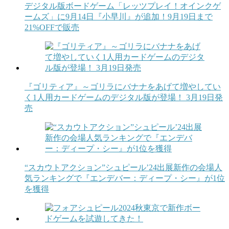
デジタル版ボードゲーム「レッツプレイ！オインクゲ
ームズ」に9月14日『小早川』が追加！9月19日まで
21%OFFで販売
『ゴリティア』～ゴリラにバナナをあげて増やしてい
く1人用カードゲームのデジタル版が登場！ 3月19日発
売
“スカウトアクション”シュピール’24出展新作の会場人
気ランキングで『エンデバー：ディープ・シー』が1位
を獲得