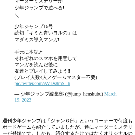
マーダーミステリーが
少年ジャンプで遊べる❗️
＼
少年ジャンプ16号
読切「キミと青いヨルの」は
マダミス導入マンガ❗️
手元に本誌と
それぞれのスマホを用意して
マンガを読んだ後に
友達とプレイしてみよう‼️
(プレイ人数4人／ゲームマスター不要)
pic.twitter.com/AVDs8mSTIi
— 少年ジャンプ編集部 (@jump_henshubu)
March
19, 2023
週刊少年ジャンプは「ジャンＧ部」というコーナーで何度も
ボードゲームを紹介していましたが、遂にマーダーミステリ
ーが登場です。しかも、紹介するだけではなくオリジナルの