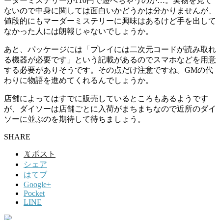
ーダーミステリーが110円で遊べちゃうのか…。実物を見て
ないので中身に関しては面白いかどうかは分かりませんが、
値段的にもマーダーミステリーに興味はあるけど手を出して
なかった人には朗報じゃないでしょうか。
あと、パッケージには「プレイには二次元コードが読み取れ
る機器が必要です」という記載があるのでスマホなどを用意
する必要がありそうです。その点だけ注意ですね。GMの代
わりに物語を進めてくれるんでしょうか。
店舗によってはすでに販売しているところもあるようです
が、ダイソーは店舗ごとに入荷がまちまちなので近所のダイ
ソーに並ぶのを期待して待ちましょう。
SHARE
𝕏
ポスト
シェア
はてブ
Google+
Pocket
LINE