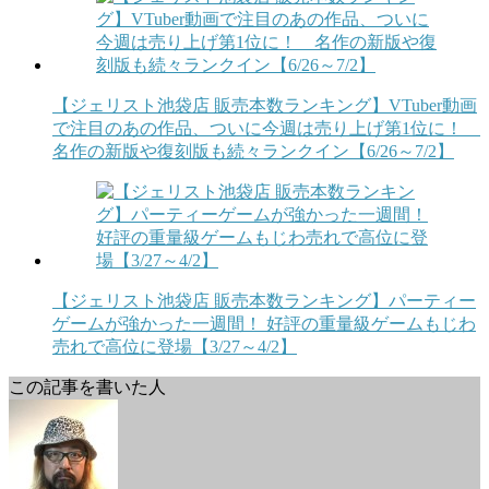
【ジェリスト池袋店 販売本数ランキング】VTuber動画
で注目のあの作品、ついに今週は売り上げ第1位に！
名作の新版や復刻版も続々ランクイン【6/26～7/2】
【ジェリスト池袋店 販売本数ランキング】パーティー
ゲームが強かった一週間！ 好評の重量級ゲームもじわ
売れで高位に登場【3/27～4/2】
この記事を書いた人