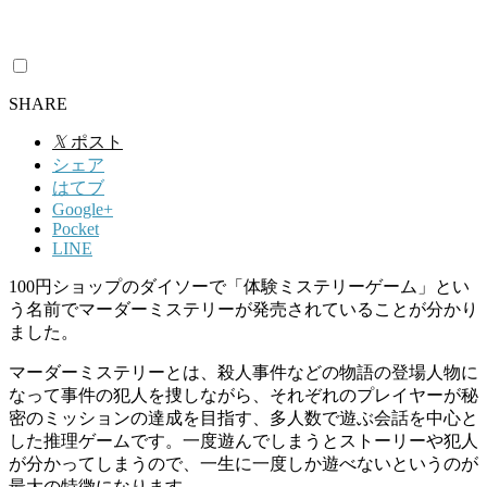
SHARE
𝕏
ポスト
シェア
はてブ
Google+
Pocket
LINE
100円ショップのダイソーで「体験ミステリーゲーム」とい
う名前でマーダーミステリーが発売されていることが分かり
ました。
マーダーミステリーとは、殺人事件などの
物語の登場人物に
なって
事件の犯人を捜しながら、それぞれのプレイヤーが秘
密のミッションの達成を目指す、多人数で遊ぶ会話を中心と
した推理ゲームです。一度遊んでしまうとストーリーや犯人
が分かってしまうので、一生に一度しか遊べないというのが
最大の特徴になります。