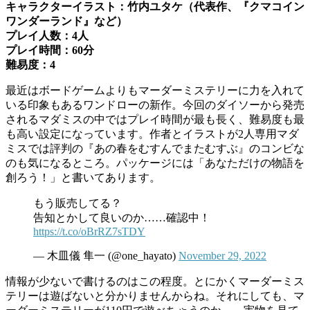
キャラクターイラスト：竹内ユタケ（代表作、『クマコイン
ワンダーランド』など）
プレイ人数：4人
プレイ時間：60分
難易度：4
最近はボードゲームよりもマーダーミステリーに力を入れて
いる印象もあるワンドローの新作。今回のダイソーから発売
されるマダミスの中ではプレイ時間が最も長く、難易度も最
も高い設定になっています。作者とイラストが2人専用マダ
ミスでは評判の『あの春をむすんでまたむすぶ』のコンビな
のも気になるところ。パッケージには「あなただけの物語を
創ろう！」と書いてあります。
もう販売してる？
告知とかして良いのか……確認中！
https://t.co/oBrRZ7sTDY
— 木皿儀 隼一 (@one_hayato)
November 29, 2022
情報が少ないで書けるのはこの程度。とにかくマーダーミス
テリーは遊ばないと分かりませんからね。それにしても、マ