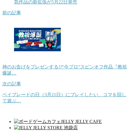
気作品の新拡張が5月22日発売
前の記事
神のお告げをプレゼンする!?“今プロ”スピンオフ作品『教祖
爆誕…
次の記事
ベイブレードの日（3月21日）にプレイしたい、コマを回し
て遊ぶ…