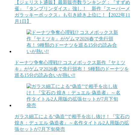
【ジェリスト通販】最新販売数ランキング：『すずめ
雀』『タンブリンダイス』強し！ 新作『スーパーメ
ガラッキーボックス』も引き続き上位に！【2022年11
月1日】
ドーナツ争奪心理戦!? コスメボックス新作『ヤミツ
キ』がゲムマ2026春で先行頒布！ 9種類のドーナツを
巡る15分の読み合いが熱い!!
ガラス細工による“偽造”で相手を出し抜け！『宝石の
煌き：デュエル 偽造者』～名作タイトル2人用版の拡
張セットが7月下旬発売