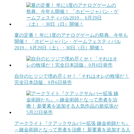
夏の定番！ 年に1度のアナログゲームの祭典、今年も
開催！ 「ホビージャパン・ゲームフェスティバル
2019」 6月29日（土）・30日（日）開催！
自分のヒツジで埋め尽くせ！「それはオレの牧場だ！
完全日本語版」9月6日発売
アークライト『クアックサルバー拡張 錬金術師たち』
～錬金術師となって患者を治療！ 新要素を追加する人