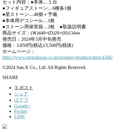
セット内容：●本体…１台
●フィギュアストーン…6種各1個
●星ストーン…48個＋予備
●本体用デコシール…1枚
●ストーン用保管袋…2枚 ●取扱説明書
商品サイズ：(Ｗ)440×(D)20×(H)134㎜
発売日：2024年3月中旬発売
価格：3,850円(税込)/3,500円(税抜)
ホームページ：
https://www.megahouse.co.jp/megatoy/products/item/4366/
©2024 San-X Co., Ltd. All Rights Reserved.
SHARE
𝕏
ポスト
シェア
はてブ
Google+
Pocket
LINE