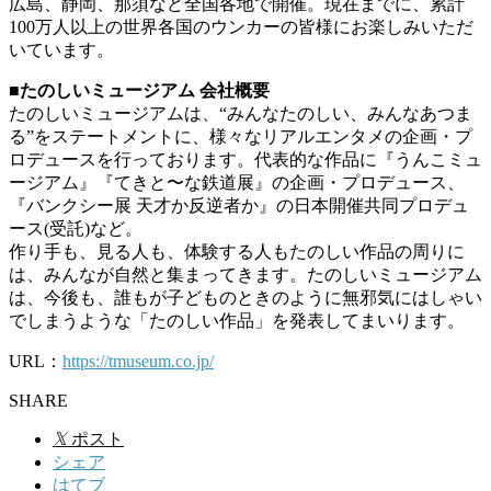
広島、静岡、那須など全国各地で開催。現在までに、累計
100万人以上の世界各国のウンカーの皆様にお楽しみいただ
いています。
■たのしいミュージアム 会社概要
たのしいミュージアムは、“みんなたのしい、みんなあつま
る”をステートメントに、様々なリアルエンタメの企画・プ
ロデュースを行っております。代表的な作品に『うんこミュ
ージアム』『てきと〜な鉄道展』の企画・プロデュース、
『バンクシー展 天才か反逆者か』の日本開催共同プロデュ
ース(受託)など。
作り手も、見る人も、体験する人もたのしい作品の周りに
は、みんなが自然と集まってきます。たのしいミュージアム
は、今後も、誰もが子どものときのように無邪気にはしゃい
でしまうような「たのしい作品」を発表してまいります。
URL：
https://tmuseum.co.jp/
SHARE
𝕏
ポスト
シェア
はてブ