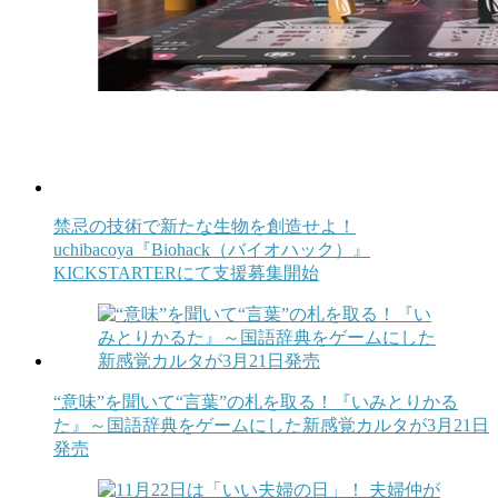
禁忌の技術で新たな生物を創造せよ！
uchibacoya『Biohack（バイオハック）』
KICKSTARTERにて支援募集開始
“意味”を聞いて“言葉”の札を取る！『いみとりかる
た』～国語辞典をゲームにした新感覚カルタが3月21日
発売