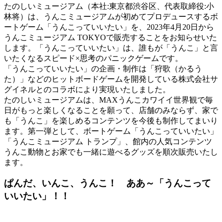
たのしいミュージアム（本社:東京都渋⾕区、代表取締役:⼩
林将）は、うんこミュージアムが初めてプロデュースするボ
ートゲーム「うんこっていいたい」を、2023年4⽉20⽇から
うんこミュージアム TOKYOで販売することをお知らせいた
します。「うんこっていいたい」は、誰もが「うんこ」と⾔
いたくなるスピード×思考のパニックゲームです。
「うんこっていいたい」の企画・制作は「狩歌（かるう
た）」などのヒットボードゲームを開発している株式会社サ
グイネルとのコラボにより実現いたしました。
たのしいミュージアムは、MAXうんこカワイイ世界観で毎
⽇がもっと楽しくなることを願って、店舗のみならず、家で
も「うんこ」を楽しめるコンテンツを今後も制作してまいり
ます。第⼀弾として、ボートゲーム「うんこっていいたい」
「うんこミュージアム トランプ」、館内の⼈気コンテンツ
うんこ動物とお家でも⼀緒に遊べるグッズを順次販売いたし
ます。
ぱんだ、いんこ、うんこ！ ああ～「うんこって
いいたい」！！