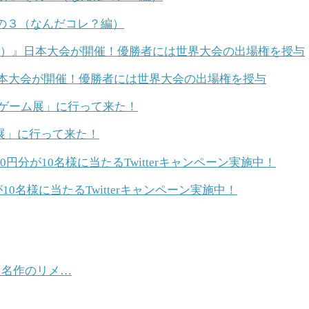
その３（なんだコレ？編）
日本大会が開催！優勝者には世界大会の出場権を授与
展」に行って来た！
が10名様に当たるTwitterキャンペーン実施中！
！名作のリメ…