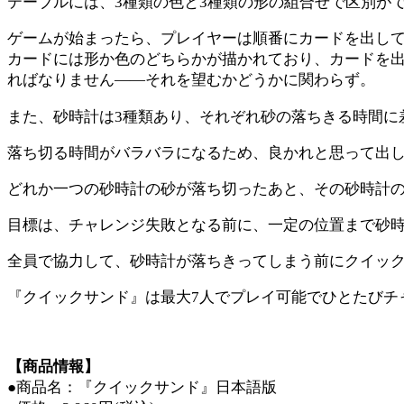
テーブルには、3種類の色と3種類の形の組合せで区別が
ゲームが始まったら、プレイヤーは順番にカードを出し
カードには形か色のどちらかが描かれており、カードを
ればなりません――それを望むかどうかに関わらず。
また、砂時計は3種類あり、それぞれ砂の落ちきる時間に
落ち切る時間がバラバラになるため、良かれと思って出
どれか一つの砂時計の砂が落ち切ったあと、その砂時計
目標は、チャレンジ失敗となる前に、一定の位置まで砂
全員で協力して、砂時計が落ちきってしまう前にクイッ
『クイックサンド』は最大7人でプレイ可能でひとたびチ
【商品情報】
●商品名：『クイックサンド』日本語版