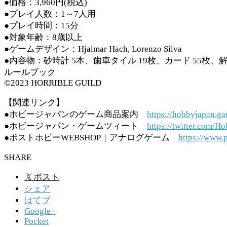
●価格：3,960円(税込)
●プレイ人数：1～7人用
●プレイ時間：15分
●対象年齢：8歳以上
●ゲームデザイン：Hjalmar Hach, Lorenzo Silva
●内容物：砂時計 5本、歯車タイル 19枚、カード 55枚、
ルールブック
©2023 HORRIBLE GUILD
【関連リンク】
●ホビージャパンのゲーム商品案内
https://hobbyjapan.ga
●ホビージャパン・ゲームツィート
https://twitter.com
●ポストホビーWEBSHOP｜アナログゲーム
https://www.
SHARE
𝕏
ポスト
シェア
はてブ
Google+
Pocket