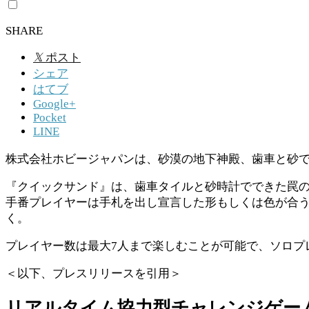
SHARE
𝕏
ポスト
シェア
はてブ
Google+
Pocket
LINE
株式会社ホビージャパンは、砂漠の地下神殿、歯車と砂で
『クイックサンド』は、歯車タイルと砂時計でできた罠の
手番プレイヤーは手札を出し宣言した形もしくは色が合
く。
プレイヤー数は最大7人まで楽しむことが可能で、ソロプ
＜以下、プレスリリースを引用＞
リアルタイム協力型チャレンジゲー