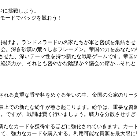
ジに挑戦しよう。
戦モードでバッジを競おう！
を掲げよ。ランドスラードの名家たちが軍と密偵を集結させ
協会。深き砂漠の荒々しきフレーメン。帝国の力をあなたの
当を融合させた、深いテーマ性を持つ新たな戦略ゲームです。
？経済力か、それとも密やかな陰謀か？議会の席か…それと
らもたらされる貴重な香辛料をめぐる争いの中、帝国の公家のリ
地表上での新たな紛争が巻き起こります。紛争は、重要な資
。ですが、戦闘は賢く行いましょう。戦力を分散させすぎ
新たなカードを獲得するほどに強化されていきます。カー
して、強力なカードを購入する。利用可能な資源を最大限に