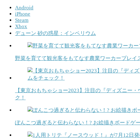
Android
iPhone
Steam
Xbox
デューン 砂の惑星：インペリウム
野菜を育てて観光客をもてなす農業ワーカープレイス
【東京おもちゃショー2023】注目の『ディズニー・
ク！
ぽんこつ過ぎると伝わらない！? お絵描きボードゲ