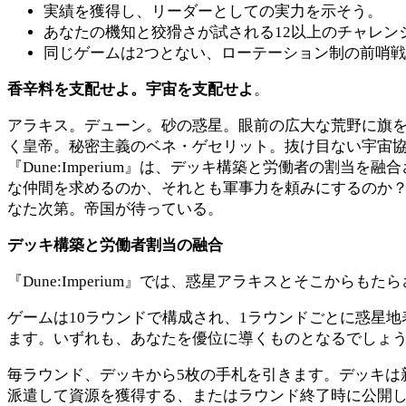
実績を獲得し、リーダーとしての実力を示そう。
あなたの機知と狡猾さが試される12以上のチャレン
同じゲームは2つとない、ローテーション制の前哨
香辛料を支配せよ。宇宙を支配せよ
。
アラキス。デューン。砂の惑星。眼前の広大な荒野に旗
く皇帝。秘密主義のベネ・ゲセリット。抜け目ない宇宙
『Dune:Imperium』は、デッキ構築と労働者の割
な仲間を求めるのか、それとも軍事力を頼みにするのか
なた次第。帝国が待っている。
デッキ構築と労働者割当の融合
『Dune:Imperium』では、惑星アラキスとそこか
ゲームは10ラウンドで構成され、1ラウンドごとに惑星
ます。いずれも、あなたを優位に導くものとなるでしょう
毎ラウンド、デッキから5枚の手札を引きます。デッキは
派遣して資源を獲得する、またはラウンド終了時に公開