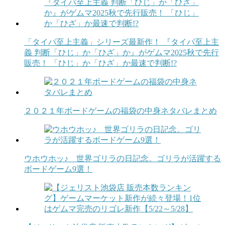
「タイパ至上主義」シリーズ最新作！ 『タイパ至上主
義 判断「ひじ」か「ひざ」か』がゲムマ2025秋で先行
販売！ 「ひじ」か「ひざ」か最速で判断!?
２０２１年ボードゲームの福袋の中身ネタバレまとめ
ウホウホッ♪ 世界ゴリラの日記念。ゴリラが活躍する
ボードゲーム9選！