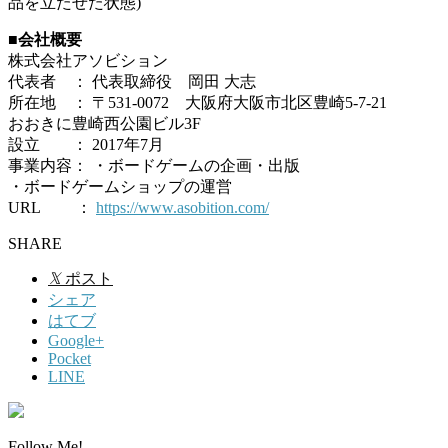
品を立たせた状態)
■会社概要
株式会社アソビション
代表者 ： 代表取締役 岡田 大志
所在地 ： 〒531-0072 大阪府大阪市北区豊崎5-7-21
おおきに豊崎西公園ビル3F
設立 ： 2017年7月
事業内容： ・ボードゲームの企画・出版
・ボードゲームショップの運営
URL ：
https://www.asobition.com/
SHARE
𝕏
ポスト
シェア
はてブ
Google+
Pocket
LINE
Follow Me!