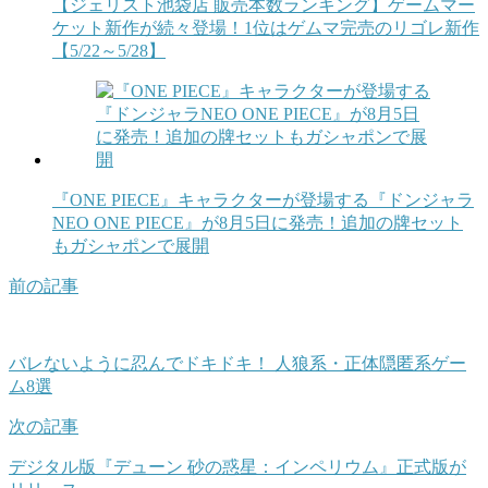
【ジェリスト池袋店 販売本数ランキング】ゲームマー
ケット新作が続々登場！1位はゲムマ完売のリゴレ新作
【5/22～5/28】
『ONE PIECE』キャラクターが登場する『ドンジャラ
NEO ONE PIECE』が8月5日に発売！追加の牌セット
もガシャポンで展開
前の記事
バレないように忍んでドキドキ！ 人狼系・正体隠匿系ゲー
ム8選
次の記事
デジタル版『デューン 砂の惑星：インペリウム』正式版が