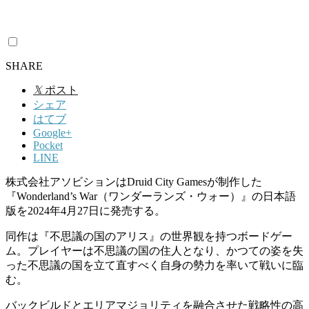
SHARE
𝕏
ポスト
シェア
はてブ
Google+
Pocket
LINE
株式会社アソビションはDruid City Gamesが制作した
『Wonderland’s War（ワンダーランズ・ウォー）』の日本語
版を2024年4月27日に発売する。
同作は『不思議の国のアリス』の世界観を持つボードゲー
ム。プレイヤーは不思議の国の住人となり、かつての姿を失
った不思議の国を立て直すべく自身の勢力を率いて戦いに臨
む。
バックビルドとエリアマジョリティを融合させた戦略性の高