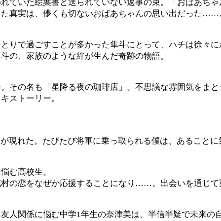
われていた絵葉書と送られていない返事の束。「おばあちゃ
った真実は、儚くも切ないおばあちゃんの思い出だった……
ひとりで過ごすことが多かった隼斗にとって、ハチは徐々に
隼斗の、家族のような絆が生んだ奇跡の物語。
ー。その名も「星降る夜の珈琲店」。不思議な雰囲気をまと
ドキストーリー。
」が現れた。たびたび将軍に乗っ取られる僕は、あること
に悩む高校生。
花村の恋をなぜか応援することになり……。出会いを通じて
友人関係に悩む中学1年生の奈津美は、半信半疑で未来の