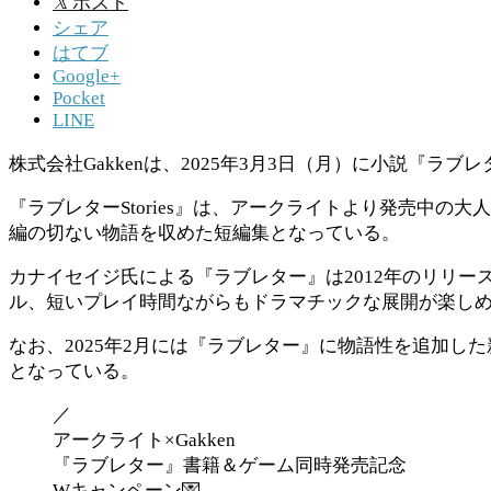
𝕏
ポスト
シェア
はてブ
Google+
Pocket
LINE
株式会社Gakkenは、2025年3月3日（月）に小説『ラブレタ
『ラブレターStories』は、アークライトより発売中の大
編の切ない物語を収めた短編集となっている。
カナイセイジ氏による『ラブレター』は2012年のリリ
ル、短いプレイ時間ながらもドラマチックな展開が楽し
なお、2025年2月には『ラブレター』に物語性を追加し
となっている。
／
アークライト×Gakken
『ラブレター』書籍＆ゲーム同時発売記念
Wキャンペーン💌