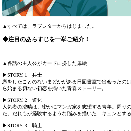
▲すべては、ラブレターからはじまった。
◆注目のあらすじを一挙ご紹介！
▲各話の主人公がカードに扮した扉絵
▶STORY. 1 兵士
恋をしたことのないまどかがある日図書室で出会ったの
ら始まる切ない初恋を描いた青春ストーリー。
▶STORY. 2 道化
人気者の澄晴は、密かにマンガ家を志望する青年。周り
た。だれもが経験するような悩みを描いた、キュンとす
▶STORY. 3 騎士