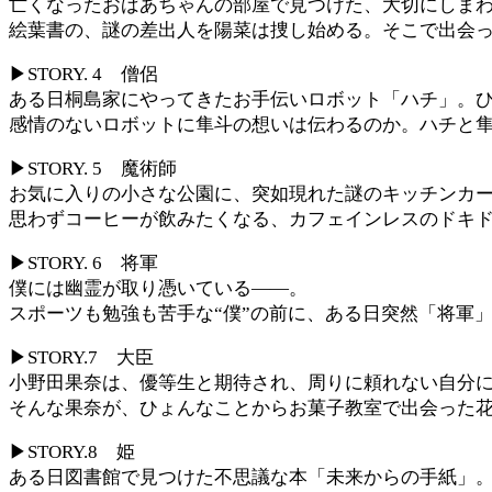
亡くなったおばあちゃんの部屋で見つけた、大切にしま
絵葉書の、謎の差出人を陽菜は捜し始める。そこで出会
▶STORY. 4 僧侶
ある日桐島家にやってきたお手伝いロボット「ハチ」。
感情のないロボットに隼斗の想いは伝わるのか。ハチと
▶STORY. 5 魔術師
お気に入りの小さな公園に、突如現れた謎のキッチンカ
思わずコーヒーが飲みたくなる、カフェインレスのドキ
▶STORY. 6 将軍
僕には幽霊が取り憑いている――。
スポーツも勉強も苦手な“僕”の前に、ある日突然「将軍
▶STORY.7 大臣
小野田果奈は、優等生と期待され、周りに頼れない自分
そんな果奈が、ひょんなことからお菓子教室で出会った
▶STORY.8 姫
ある日図書館で見つけた不思議な本「未来からの手紙」。