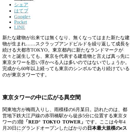
シェア
はてブ
Google+
Pocket
LINE
新たな建物が出来ては無くなり、無くなってはまた新たな建
物が生まれ
……
スクラップアンドビルドを繰り返して成長を
続ける大都市
TOKYO
。東京都内に新たなランドマークが
次々と誕生しても、東京を代表する建造物と言えば真っ先に
東京タワーを思い浮かべる人は多いのではないでしょうか。
完成から
60
年以上経っても東京のシンボルであり続けている
のが東京タワーです。
東京タワーの中に広がる異空間
関東地方が梅雨入りし、雨模様の
6
月某日。訪れたのは、都
営地下鉄大江戸線の赤羽橋駅から徒歩5分に位置する東京タ
ワーの3階
「
RED°
TOKYO
TOWER」
です。ここは今年
4
月20日
にグランドオープンしたばかりの
日本最大規模の
e
ス