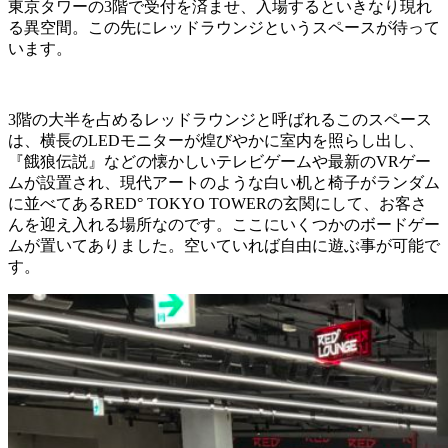
東京タワーの
3
階で受付を済ませ、入場するといきなり現れ
る異空間。この先にレッドラウンジというスペースが待って
います。
3階の大半を占めるレッドラウンジと呼ばれるこのスペース
は、横長の
LED
モニターが煌びやかに室内を照らし出し、
『餓狼伝説』などの懐かしいテレビゲームや最新の
VR
ゲー
ムが設置され、現代アートのような白い机と椅子がランダム
に並べてある
RED° TOKYO TOWER
の玄関にして、お客さ
んを迎え入れる場所なのです。ここにいくつかのボードゲー
ムが置いてありました。空いていれば自由に遊ぶ事が可能で
す。