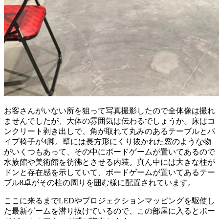
お客さんがいない所を狙って写真撮影したので全体像は撮れ
ませんでしたが、大体の雰囲気は伝わるでしょうか。床はコ
ンクリート剥き出しで、角が取れて丸みのあるテーブルとパ
イプ椅子が
4
脚。壁には長方形にくり抜かれた窓のような物
がいくつもあって、その中にボードゲームが置いてあるので
水族館や美術館を彷彿とさせる内装。真ん中には大きな柱が
ドンと存在感を示していて、ボードゲームが置いてあるテー
ブル
8
卓がその柱の周りを囲む様に配置されています。
ここに来るまでLEDやプロジェクションマッピングを駆使し
た最新ゲームを潜り抜けているので、この部屋に入るとボー