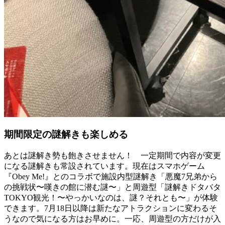
期間限定の謎解きも楽しめる
あとは謎解き勢も飽きさせません！ 一定期間で内容が変更
になる謎解きも常設されています。現在はスマホゲーム
『
Obey Me!
』とのコラボで施設内型謎解き「悪魔
7
兄弟から
の挑戦状〜嘆きの館に潜む謎〜」と周遊型「謎解きドタバタ
TOKYO
観光！〜やっかいなのは、謎？それとも〜」が体験
できます。7月18日以降は新たなアトラクションに変わるそ
うなので気になる方はお早めに。一応、周遊型の方だけが入