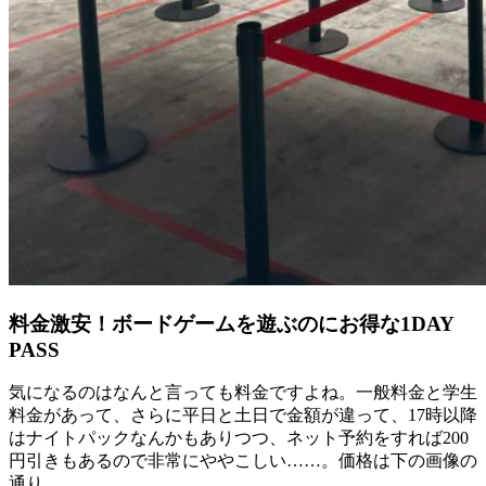
料金激安！ボードゲームを遊ぶのにお得な1DAY
PASS
気になるのはなんと言っても料金ですよね。一般料金と学生
料金があって、さらに平日と土日で金額が違って、
17
時以降
はナイトパックなんかもありつつ、ネット予約をすれば
200
円引きもあるので非常にややこしい
……
。価格は下の画像の
通り。