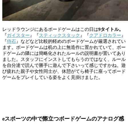
レッドラウンジにあるボードゲームはこの日は
9
タイトル。
『
ガイスター
』『
スティックスタック
』『
クアドロカラー
』
『
侍石
』などなど比較的軽めのボードゲームが厳選されてい
ます。ボードゲームは机の上に無造作に置かれていて、ボー
ドゲームの隣には簡略化されたルールの説明書が置いてあり
ました。スタッフにインストしてもらうのではなく、ルール
を自分達で読んで勝手に遊んで下さいって感じですかね。遊
び疲れた親子や女性同士が、休憩がてら椅子に座ってボード
ゲームをプレイしている姿をよく見掛けました。
eスポーツの中で際立つボードゲームのアナログ感