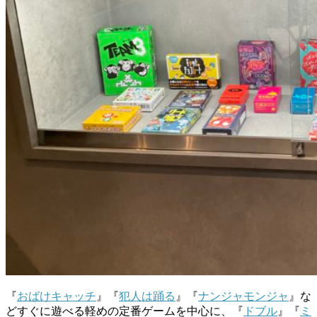
『
おばけキャッチ
』『
犯人は踊る
』『
ナンジャモンジャ
』な
どすぐに遊べる軽めの定番ゲームを中心に、『
ドブル
』『
ミ