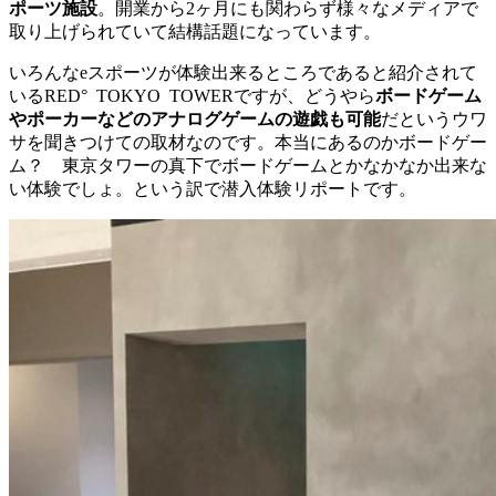
ポーツ施設
。開業から
2
ヶ月にも関わらず様々なメディアで
取り上げられていて結構話題になっています。
いろんな
e
スポーツが体験出来るところであると紹介されて
いる
RED°
TOKYO
TOWER
ですが、どうやら
ボードゲーム
やポーカーなどのアナログゲームの遊戯も可能
だというウワ
サを聞きつけての取材なのです。本当にあるのかボードゲー
ム？ 東京タワーの真下でボードゲームとかなかなか出来な
い体験でしょ。という訳で潜入体験リポートです。