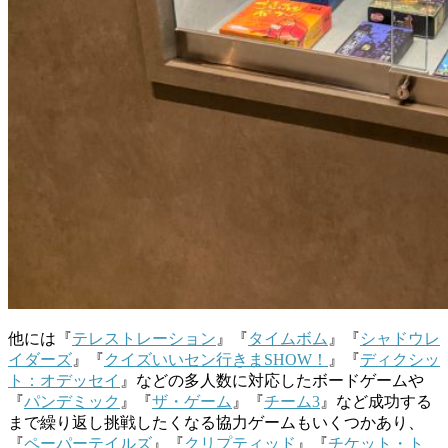
他には『
テレストレーション
』『
タイムボム
』『
シャドウレ
イダーズ
』『
クイズいいセン行きま
SHOW！
』『
ディクシッ
ト：オデッセイ
』などの多人数に対応したボードゲームや
『
パンデミック
』『
ザ・ゲーム
』『
チーム3
』など成功する
まで繰り返し挑戦したくなる協力ゲームもいくつかあり、
『
ペーパーテイルズ
』『
クリプティッド
』『
チケット・ト