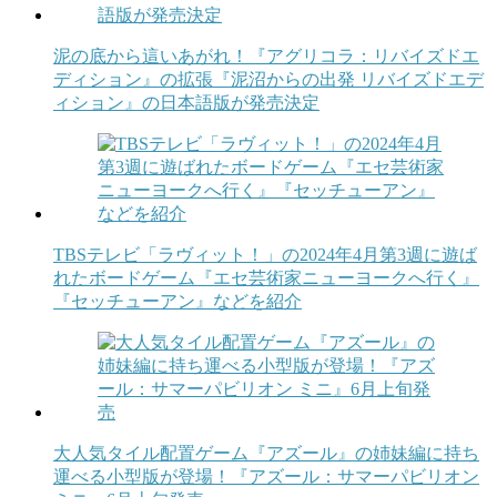
泥の底から這いあがれ！『アグリコラ：リバイズドエ
ディション』の拡張『泥沼からの出発 リバイズドエデ
ィション』の日本語版が発売決定
TBSテレビ「ラヴィット！」の2024年4月第3週に遊ば
れたボードゲーム『エセ芸術家ニューヨークへ行く』
『セッチューアン』などを紹介
大人気タイル配置ゲーム『アズール』の姉妹編に持ち
運べる小型版が登場！『アズール：サマーパビリオン