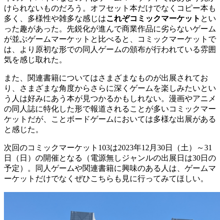
けられないものだろう。オフセット本だけでなくコピー本も
多く、多様性や雑多な感じは
これぞコミックマーケット
とい
った趣があった。先鋭化が進んで商業作品に劣らないゲーム
が並ぶゲームマーケットと比べると、コミックマーケットで
は、より原初な形での同人ゲームの頒布が行われている雰囲
気を感じ取れた。
また、関連書籍についてはさまざまなものが出展されてお
り、さまざまな角度からさらに深くゲームを楽しみたいとい
う人は好みにあう本が見つかるかもしれない。漫画やアニメ
の同人誌に特化した形で報道されることが多いコミックマー
ケットだが、ことボードゲームにおいては多様な出展がある
と感じた。
次回のコミックマーケット103は2023年12月30日（土）～31
日（日）の開催となる（電源無しジャンルの出展日は30日の
予定）。同人ゲームや関連書籍に興味のある人は、ゲームマ
ーケットだけでなくぜひこちらも見に行ってみてほしい。