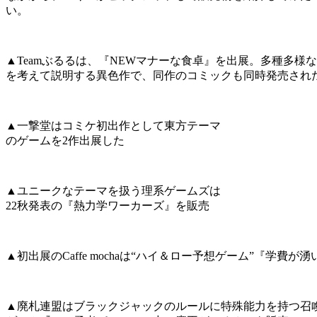
い。
▲Teamぶるるは、『NEWマナーな食卓』を出展。多種多様
を考えて説明する異色作で、同作のコミックも同時発売され
▲一撃堂はコミケ初出作として東方テーマ
のゲームを2作出展した
▲ユニークなテーマを扱う理系ゲームズは
22秋発表の『熱力学ワーカーズ』を販売
▲初出展のCaffe mochaは“ハイ＆ロー予想ゲーム”『学費が
▲廃札連盟はブラックジャックのルールに特殊能力を持つ召