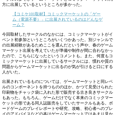
方に出展しているというところが多かった。
【コミケ101取材】コミックマーケットの「ゲー
ム（電源不要）」に出展されているのはどんなゲ
ーム？
今回取材したサークルのなかには、コミックマーケットがイ
ベント初参加というところがいくつかあった。別ジャンルで
の出展経験があるためここを選んだという声や、春のゲーム
マーケット出展を考えていたが準備や制作が間に合わなかっ
たので、こちらになったというコメントも。また、何度もコ
ミックマーケットに出展しているサークルには、慣れや質の
問題からゲームマーケットに出るのが気が引けると口にする
人がいた。
出展されているものについては、ゲームマーケットと同レベ
ルのコンポーネントを持つもののほか、かつて見受けられた
印刷物をチャック袋に入れた形で販売する古き良きサークル
もあった。もちろん、ゲームだけでなく本来のコミックマー
ケットの形である同人誌販売をしていたサークルもある。ボ
ードゲームのプレイレポートや研究、攻略、初心者へのプレ
イのアドバイスなどの本はゲームマーケットではあまり見か