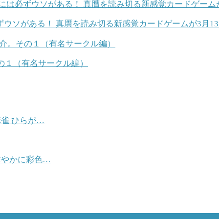
ウソがある！ 真贋を読み切る新感覚カードゲームが3月1
その１（有名サークル編）
雀 ひらが…
鮮やかに彩色…