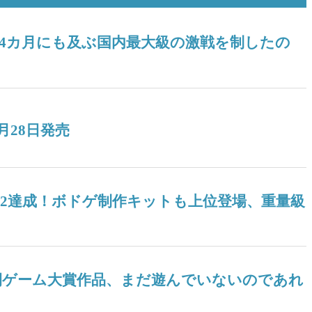
！ 4カ月にも及ぶ国内最大級の激戦を制したの
月28日発売
04』V2達成！ボドゲ制作キットも上位登場、重量級
ツ年間ゲーム大賞作品、まだ遊んでいないのであれ