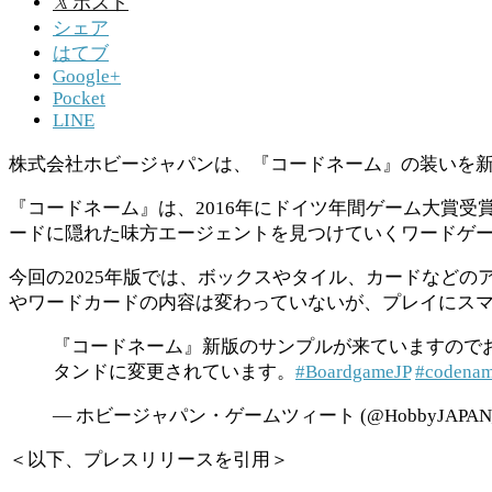
𝕏
ポスト
シェア
はてブ
Google+
Pocket
LINE
株式会社ホビージャパンは、『コードネーム』の装いを
『コードネーム』は、2016年にドイツ年間ゲーム大賞
ードに隠れた味方エージェントを見つけていくワードゲ
今回の2025年版では、ボックスやタイル、カードなど
やワードカードの内容は変わっていないが、プレイにス
『コードネーム』新版のサンプルが来ていますので
タンドに変更されています。
#BoardgameJP
#codena
— ホビージャパン・ゲームツィート (@HobbyJAPAN
＜以下、プレスリリースを引用＞