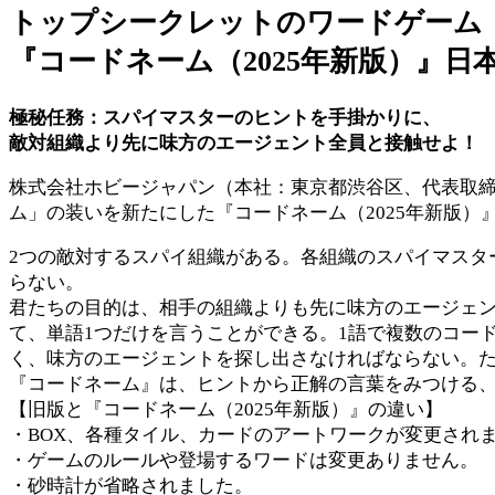
トップシークレットのワードゲーム
『コードネーム（2025年新版）』日
極秘任務：スパイマスターのヒントを手掛かりに、
敵対組織より先に味方のエージェント全員と接触せよ！
株式会社ホビージャパン（本社：東京都渋谷区、代表取締
ム」の装いを新たにした『コードネーム（2025年新版）』
2つの敵対するスパイ組織がある。各組織のスパイマスタ
らない。
君たちの目的は、相手の組織よりも先に味方のエージェ
て、単語1つだけを言うことができる。1語で複数のコー
く、味方のエージェントを探し出さなければならない。た
『コードネーム』は、ヒントから正解の言葉をみつける
【旧版と『コードネーム（2025年新版）』の違い】
・BOX、各種タイル、カードのアートワークが変更され
・ゲームのルールや登場するワードは変更ありません。
・砂時計が省略されました。