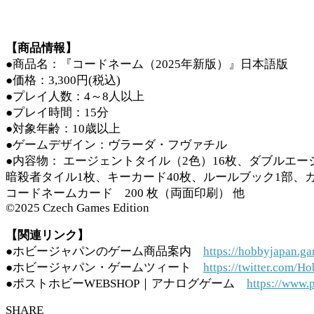
【商品情報】
●商品名：『コードネーム（2025年新版）』日本語版
●価格：3,300円(税込)
●プレイ人数：4～8人以上
●プレイ時間：15分
●対象年齢：10歳以上
●ゲームデザイン：ヴラーダ・フヴァチル
●内容物： エージェントタイル（2色）16枚、ダブルエ
暗殺者タイル1枚、キーカード40枚、ルールブック1部、
コードネームカード 200 枚（両面印刷） 他
©2025 Czech Games Edition
【関連リンク】
●ホビージャパンのゲーム商品案内
https://hobbyjapan.ga
●ホビージャパン・ゲームツィート
https://twitter.com
●ポストホビーWEBSHOP｜アナログゲーム
https://www.
SHARE