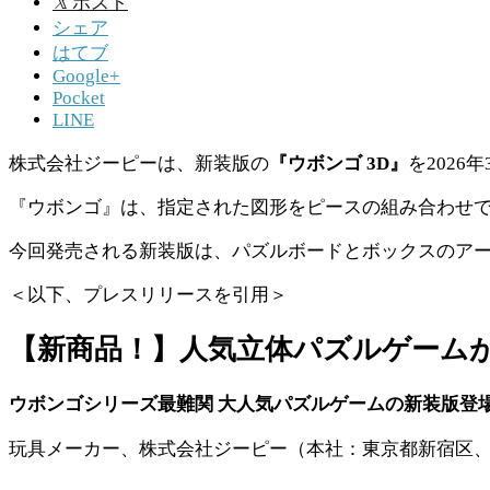
𝕏
ポスト
シェア
はてブ
Google+
Pocket
LINE
株式会社ジーピーは、新装版の
『ウボンゴ 3D』
を2026
『ウボンゴ』は、指定された図形をピースの組み合わせで
今回発売される新装版は、パズルボードとボックスのア
＜以下、プレスリリースを引用＞
【新商品！】人気立体パズルゲームが
ウボンゴシリーズ最難関 大人気パズルゲームの新装版登
玩具メーカー、株式会社ジーピー（本社：東京都新宿区、代表