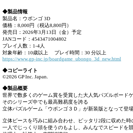
◆製品情報
製品名：ウボンゴ 3D
価格：8,000円（税込8,800円）
発売日：2026年3月13日（金）予定
JANコード：4543471004802
プレイ人数：1-4人
対象年齢：10歳以上 プレイ時間：30 分以上
https://www.gp-inc.jp/boardgame_ubongo_3d_new.html
◆コピーライト
©2026 GP Inc. Japan.
◆製品概要
世界で数多くのゲーム賞を受賞した大人気パズルボード
そのシリーズ中でも最高難易度を誇る
立体パズルゲーム「ウボンゴ３Ｄ」が新装版となって登
立体ピースを巧みに組み合わせ、ピッタリ2段に収めた時
一人でじっくり頭を使うのもよし、みんなでスピードを