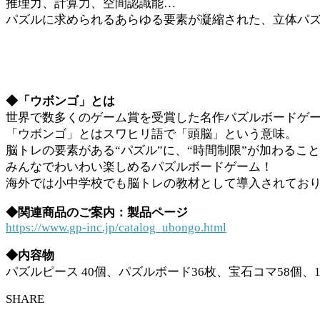
推理力、計算力、空間認識能…
パズルに求められるあらゆる要素が凝縮された、立体パ
◆「ウボンゴ」とは
世界で数多くのゲーム賞を受賞した名作パズルボードゲ
「ウボンゴ」とはスワヒリ語で「頭脳」という意味。
脳トレの要素がある“パズル”に、“時間制限”が加わるこ
みんなでわいわい楽しめるパズルボードゲーム！
海外では小中学校でも脳トレの教材として導入されており
◆関連商品のご案内：製品ページ
https://www.gp-inc.jp/catalog_ubongo.html
◆内容物
パズルピース 40個、パズルボード36枚、宝石コマ58個
SHARE