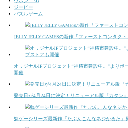
ウボンゴ3D
ジーピー
パズルゲーム
JELLY JELLY GAMESの新作「ファーストコン
オリジナルIPプロジェクト“神椿市建設中。”よりボード
開催
発売日が4月24日に決定！リニューアル版『カタン
勉ゲーシリーズ最新作『たぶんこんなネジかるた』発