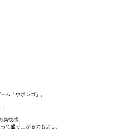
ゲーム「ウボンゴ」。
場！
の爽快感。
競って盛り上がるのもよし。