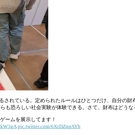
吊るされている。定められたルールはひとつだけ、自分の財
がらも恐ろしい社会実験が体験できる。さて、財布はどうな
のゲームを展示してます！
35kW3gA
pic.twitter.com/6XrDZnpAYb