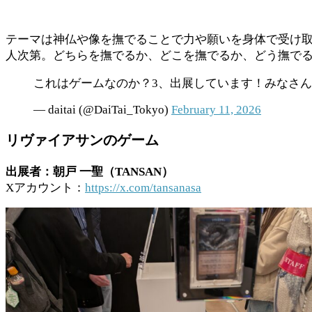
テーマは神仏や像を撫でることで力や願いを身体で受け取
人次第。どちらを撫でるか、どこを撫でるか、どう撫で
これはゲームなのか？3、出展しています！みなさ
— daitai (@DaiTai_Tokyo)
February 11, 2026
リヴァイアサンのゲーム
出展者：朝戸 一聖（TANSAN）
Xアカウント：
https://x.com/tansanasa