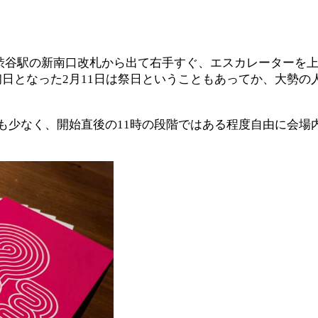
dは、JR渋谷駅の新南口改札から出て右手すぐ、エスカレーター
初日となった2月11日は祭日ということもあってか、大勢
列も少なく、開始直後の11時の段階ではある程度自由に会