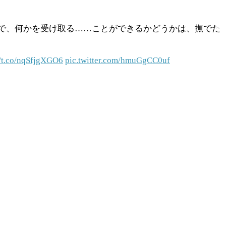
とで、何かを受け取る……ことができるかどうかは、撫でた
//t.co/nqSfjgXGO6
pic.twitter.com/hmuGgCC0uf