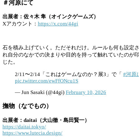
＃河原にて
出展者：佐々木 隼（オインクゲームズ）
Xアカウント：
https://x.com/44gi
石を積み上げていく。ただそれだけ。ルールも何も設定
れ自分のなかでの決まりや目的を持って触れていたのが
じた。
2/11〜2/14「これはゲームなのか？展3」で「
#河原
pic.twitter.com/ewFfONcu1S
— Jun Sasaki (@44gi)
February 10, 2026
撫物（なでもの）
出展者：daitai（大山徹・島田賢一）
https://daitai.tokyo/
https://www.lutecia.design/