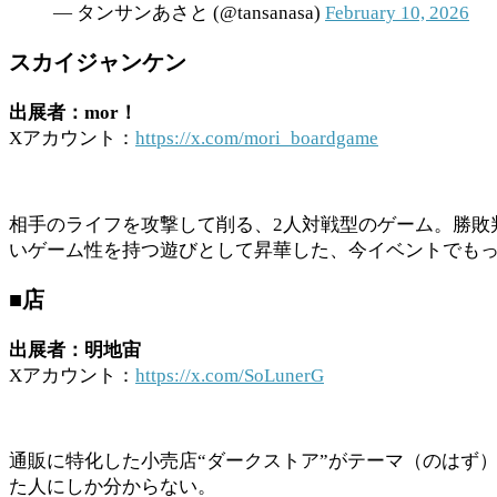
— タンサンあさと (@tansanasa)
February 10, 2026
スカイジャンケン
出展者：mor！
Xアカウント：
https://x.com/mori_boardgame
相手のライフを攻撃して削る、2人対戦型のゲーム。勝敗
いゲーム性を持つ遊びとして昇華した、今イベントでも
■店
出展者：明地宙
Xアカウント：
https://x.com/SoLunerG
通販に特化した小売店“ダークストア”がテーマ（のはず
た人にしか分からない。