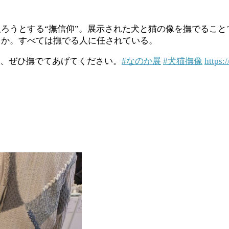
ろうとする“撫信仰”。展示された犬と猫の像を撫でるこ
るか。すべては撫でる人に任されている。
ん、ぜひ撫でてあげてください。
#なのか展
#犬猫撫像
https: