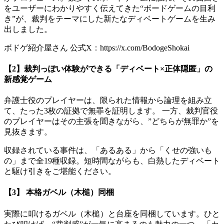
をユーザーにわかりやすく伝えてきた“ボードゲームの目利
き”が、裁判をテーマにした新たなディベートゲームを生み
出しました。
ボドゲ紹介屋さん 公式X：https://x.com/BodogeShokai
【2】裁判っぽい体験ができる「ディベート×正体隠匿」の
新感覚ゲーム
弁護士役のプレイヤーは、限られた情報から論理を組み立
て、たった3枚の証拠で無罪を証明します。 一方、裁判官役
のプレイヤーはその主張を聞きながら、”どちらが無罪か”を
見抜きます。
収録されている事件は、「あるある」から「くせの強いも
の」まで全19種収録。短時間ながらも、白熱したディベート
と駆け引きをご堪能ください。
【3】 本格ガベル（木槌）同梱
実際に叩けるガベル（木槌）と台座を同梱しています。ひと