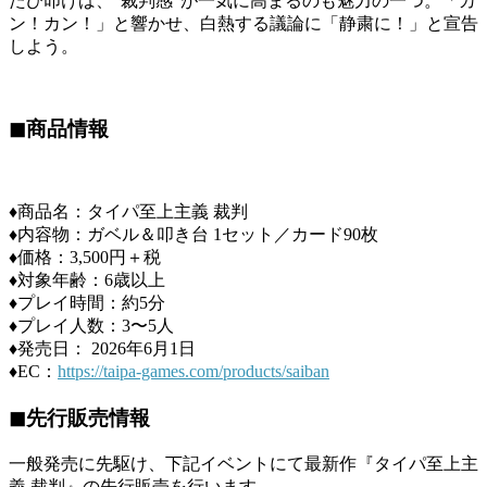
たび叩けば、“裁判感”が一気に高まるのも魅力の一つ。「カ
ン！カン！」と響かせ、白熱する議論に「静粛に！」と宣告
しよう。
◼︎商品情報
♦︎商品名：タイパ至上主義 裁判
♦︎内容物：ガベル＆叩き台 1セット／カード90枚
♦︎価格：3,500円＋税
♦︎対象年齢：6歳以上
♦︎プレイ時間：約5分
♦︎プレイ人数：3〜5人
♦︎発売日： 2026年6月1日
♦︎EC：
https://taipa-games.com/products/saiban
◼︎先行販売情報
一般発売に先駆け、下記イベントにて最新作『タイパ至上主
義 裁判』の先行販売を行います。