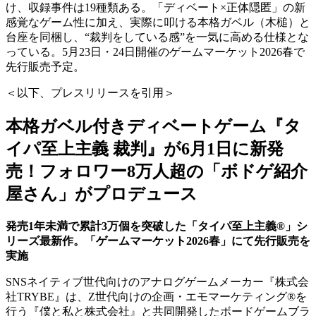
け、収録事件は19種類ある。「ディベート×正体隠匿」の新
感覚なゲーム性に加え、実際に叩ける本格ガベル（木槌）と
台座を同梱し、“裁判をしている感”を一気に高める仕様とな
っている。5月23日・24日開催のゲームマーケット2026春で
先行販売予定。
＜以下、プレスリリースを引用＞
本格ガベル付きディベートゲーム『タ
イパ至上主義 裁判』が6月1日に新発
売！フォロワー8万人超の「ボドゲ紹介
屋さん」がプロデュース
発売1年未満で累計3万個を突破した「タイパ至上主義®」シ
リーズ最新作。「ゲームマーケット2026春」にて先行販売を
実施
SNSネイティブ世代向けのアナログゲームメーカー『株式会
社TRYBE』は、Z世代向けの企画・エモマーケティング®を
行う『僕と私と株式会社』と共同開発したボードゲームブラ