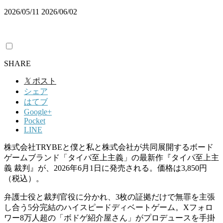
2026/05/11
2026/06/02
SHARE
𝕏
ポスト
シェア
はてブ
Google+
Pocket
LINE
株式会社TRYBEと僕と私と株式会社が共同展開するボード
ゲームブランド「タイパ至上主義」の最新作『タイパ至上主
義 裁判』が、2026年6月1日に発売される。価格は3,850円
（税込）。
弁護士役と裁判官役に分かれ、3枚の証拠だけで無罪を主張
し合う5分完結のハイスピードディベートゲーム。Xフォロ
ワー8万人超の「ボドゲ紹介屋さん」がプロデュースを手掛