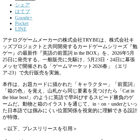
シェア
はてブ
Google+
Pocket
LINE
アナログゲームメーカーの株式会社TRYBEは、株式会社キ
ッズプロジェクトと共同開発するカードゲームシリーズ『勉
ゲー』の最新作『英語の前置詞 in the BOX』を、2026年5月
25日に発売する。一般販売に先駆け、5月23日・24日に幕張
メッセで開催される「ゲームマーケット2026春」（エリ
ア-23）で先行販売を実施。
本作は、お題カードに描かれた「キャラクター」「前置詞」
「箱の色」を覚え、山札から同じ要素を見つけたら「Cat in
the blue box!」のように英語で早叫びするスピード勝負のゲ
ームだ。動物と箱のイラストを通じて、in・on・underといっ
た日本語では掴みにくい位置関係を視覚的に理解できる設計
が特徴。
＜以下、プレスリリースを引用＞