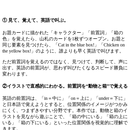
① 見て、覚えて、英語で叫ぶ。
お題カードに描かれた「キャラクター」「前置詞」「箱の
色」を覚えたら、山札のカードを1枚ずつオープン。お題と
同じ要素を見つけたら、「Cat in the blue box!」「Chicken on
the yellow box!」のように、誰よりも早く英語で叫びます。
ただ前置詞を覚えるのではなく、見つけて、判断して、声に
出す。英語の前置詞が、思わず叫びたくなるスピード勝負に
変わります。
②イラストで直感的にわかる。前置詞を“動物と箱”で覚える
英語の前置詞は、「in＝中に」「on＝上に」「under＝下に」
と日本語で覚えようとすると、位置関係のイメージがつかみ
にくく、つまずきやすい分野です。本作では、動物と箱のイ
ラストを見ながら遊ぶことで、「箱の中にいる」「箱の上に
いる」「箱の下にいる」といった位置関係を視覚的に理解で
きます。