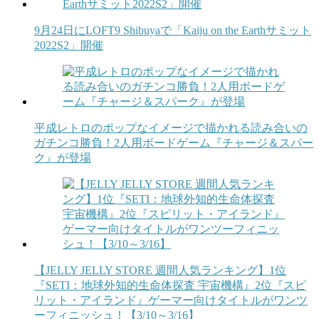
9月24日にLOFT9 Shibuyaで「Kaiju on the Earthサミット
2022S2」開催
平成レトロのポップなイメージで描かれる読み合いの
ガチンコ勝負！2人用ボードゲーム『チャージ＆スパー
ク』が登場
【JELLY JELLY STORE 週間人気ランキング】1位
『SETI：地球外知的生命体探査 宇宙機構』2位『スピ
リット・アイランド』ゲーマー向けタイトルがワンツ
ーフィニッシュ！【3/10～3/16】