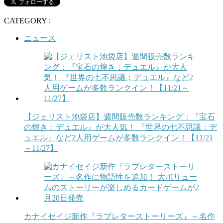
CATEGORY :
ニュース
【ジェリスト池袋店】週間販売数ランキング：『宝石
の煌き：デュエル』が大人気！ 『世界の七不思議：デ
ュエル』など2人用ゲームが多数ランクイン！【11/21
～11/27】
カナイセイジ新作『ラブレターストーリーズ』～名作