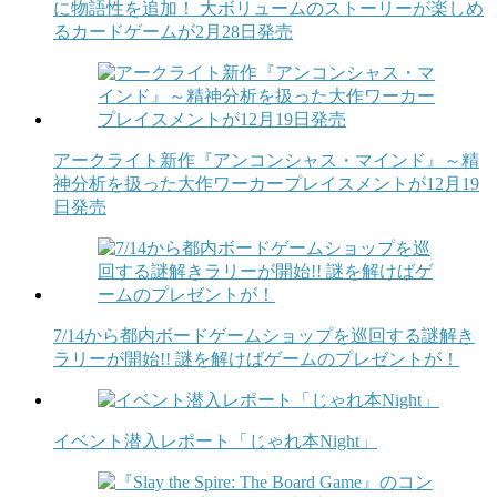
に物語性を追加！ 大ボリュームのストーリーが楽しめ
るカードゲームが2月28日発売
アークライト新作『アンコンシャス・マインド』～精
神分析を扱った大作ワーカープレイスメントが12月19
日発売
7/14から都内ボードゲームショップを巡回する謎解き
ラリーが開始!! 謎を解けばゲームのプレゼントが！
イベント潜入レポート「じゃれ本Night」