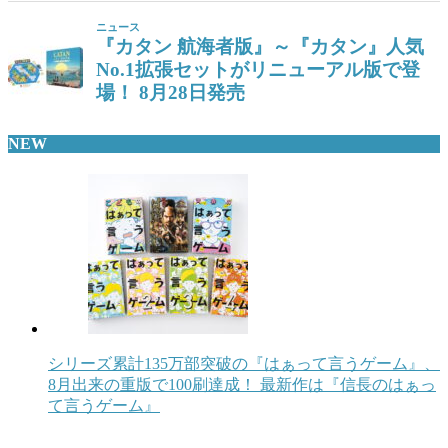
NEW
シリーズ累計135万部突破の『はぁって言うゲーム』、
8月出来の重版で100刷達成！ 最新作は『信長のはぁっ
て言うゲーム』