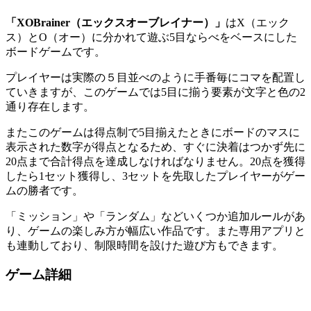
「XOBrainer（エックスオーブレイナー）」
はX（エック
ス）とO（オー）に分かれて遊ぶ5目ならべをベースにした
ボードゲームです。
プレイヤーは実際の５目並べのように手番毎にコマを配置し
ていきますが、このゲームでは5目に揃う要素が文字と色の2
通り存在します。
またこのゲームは得点制で5目揃えたときにボードのマスに
表示された数字が得点となるため、すぐに決着はつかず先に
20点まで合計得点を達成しなければなりません。20点を獲得
したら1セット獲得し、3セットを先取したプレイヤーがゲー
ムの勝者です。
「ミッション」や「ランダム」などいくつか追加ルールがあ
り、ゲームの楽しみ方が幅広い作品です。また専用アプリと
も連動しており、制限時間を設けた遊び方もできます。
ゲーム詳細