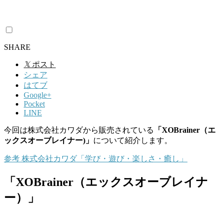
SHARE
𝕏
ポスト
シェア
はてブ
Google+
Pocket
LINE
今回は株式会社カワダから販売されている
「XOBrainer（エ
ックスオーブレイナー)」
について紹介します。
参考
株式会社カワダ
「学び・遊び・楽しさ・癒し」
「XOBrainer（エックスオーブレイナ
ー）」