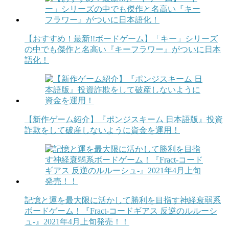
【おすすめ！最新!!ボードゲーム】「キー」シリーズ
の中でも傑作と名高い『キーフラワー』がついに日本
語化！
【新作ゲーム紹介】『ポンジスキーム 日本語版』投資
詐欺をして破産しないように資金を運用！
記憶と運を最大限に活かして勝利を目指す神経衰弱系
ボードゲーム！『Fract-コードギアス 反逆のルルーシ
ュ-』2021年4月上旬発売！！