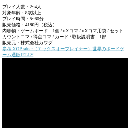
プレイ人数：2~4人
対象年齢：8歳以上
プレイ時間：5~60分
販売価格：4180円（税込）
内容物：ゲームボード 1個 / ○Xコマ / ○Xコマ用袋 / セット
カウントコマ / 得点コマ / カード / 取扱説明書 1部
販売元：株式会社カワダ
参考
XOBrainer（エックスオーブレイナー）
世界のボードゲ
ーム通販JELLY