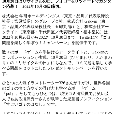
10月20日はリサイクルの日。フォロー&リツイートでカンタ
ン応募！ 2022年10月30日締切。
株式会社 学研ホールディングス（東京・品川／代表取締役
社長：宮原博昭）のグループ会社、株式会社 Gakken（東
京・品川／代表取締役社長：五郎丸 徹）と、株式会社アー
クライト（東京都・千代田区／代表取締役：福本皇祐）は、
2022年10月20日から2022年10月30日まで、Twitterにて「ゴミ
問題を楽しく学ぼう！キャンペーン」を開催中です。
数々のボードゲームを手掛けるアークライトと、Gakkenの
コラボレーションが実現。10月20日（ひとまわり、ふたまわ
り）の「リサイクルの日」にちなんで、ゴミ問題を楽しく学
べる商品をセットにしたプレゼントキャンペーンを行いま
す。
ひとつは人気イラストレーター326さんが手がけ、世界各国
のゴミの捨て方やその呼び方も学べるボードゲーム
『poi』。そしてもうひとつは、現役ゴミ清掃員でお笑い芸
人でもある滝沢秀一さんが執筆した児童書ノンフィクション
『すごいゴミのはなし』です。
『すごいゴミのはなし』は、あまり知られていない「ゴミの