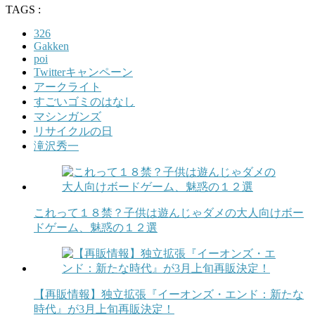
TAGS :
326
Gakken
poi
Twitterキャンペーン
アークライト
すごいゴミのはなし
マシンガンズ
リサイクルの日
滝沢秀一
これって１８禁？子供は遊んじゃダメの大人向けボー
ドゲーム、魅惑の１２選
【再販情報】独立拡張『イーオンズ・エンド：新たな
時代』が3月上旬再販決定！