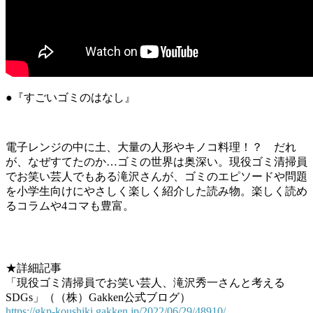
●『すごいゴミのはなし』
電子レンジの中に土、大量の人形やキノコ料理！？ だれ
が、なぜすてたのか…ゴミの世界は奥深い。現役ゴミ清掃員
でお笑い芸人でもある滝沢さんが、ゴミのエピソードや問題
を小学生向けにやさしく楽しく紹介した読み物。楽しく読め
るコラムや4コマも豊富。
★詳細記事
「現役ゴミ清掃員でお笑い芸人、滝沢秀一さんと考える
SDGs」（（株）Gakken公式ブログ）
https://gkp-koushiki.gakken.jp/2022/06/29/48910/