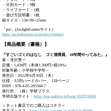
・分別カード：9枚
・ライフカード：1枚
・遊び方説明書：1枚
箱サイズ：136×96×25mm
「poi」(ArclightGamesサイト)
https://arclightgames.jp/product/644poi/
【商品概要（書籍）】
『すごいゴミのはなし ゴミ清掃員、10年間やってみた。』
著：滝沢秀一
定価：1,430円（本体1,300円+税10%）
対象年齢：小学校中学年～
発売日：2022年6月30日（木）
仕様：A5判ハードカバー、 128ページ
ISBN：978-4-05-205560-7
発行所：（株）学研プラス
学研出版サイト：
https://hon.gakken.jp/book/1020556000
＜ネット書店でのご購入はコチラ＞
楽天ブックス：
https://books.rakuten.co.jp/rb/17128506/