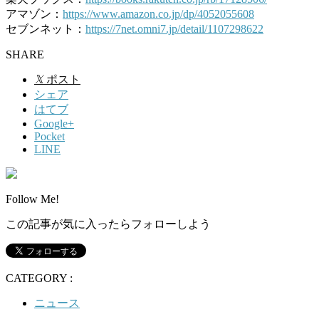
アマゾン：
https://www.amazon.co.jp/dp/4052055608
セブンネット：
https://7net.omni7.jp/detail/1107298622
SHARE
𝕏
ポスト
シェア
はてブ
Google+
Pocket
LINE
Follow Me!
この記事が気に入ったらフォローしよう
CATEGORY :
ニュース