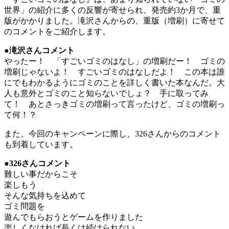
世界」の紹介に多くの反響が寄せられ、発売約3か月で、重
版がかかりました。滝沢さんからの、重版（増刷）に寄せて
のコメントをご紹介します。
●滝沢さんコメント
やったー！ 「すごいゴミのはなし」の増刷だー！ ゴミの
増刷じゃないよ！ すごいゴミのはなしだよ！ この本は誰
にでもわかるようにゴミのことを詳しく書いた本なんだ。大
人も意外とゴミのこと知らないでしょ？ 手に取ってみ
て！ あとさっきゴミの増刷って言ったけど、ゴミの増刷っ
て何！？
また、今回のキャンペーンに際し、326さんからのコメント
も到着しています。
●326さんコメント
難しい事だからこそ
楽しもう
そんな気持ちを込めて
ゴミ問題を
遊んでもらおうとゲームを作りました
楽しくなければ長くは続けられない