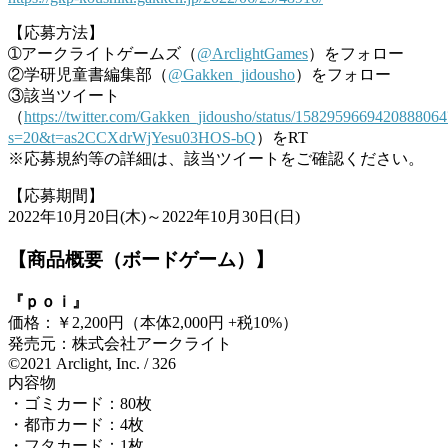
【応募方法】
➀アークライトゲームズ（
@ArclightGames
）をフォロー
②学研児童書編集部（
@Gakken_jidousho
）をフォロー
③該当ツイート
（
https://twitter.com/Gakken_jidousho/status/1582959669420888064
s=20&t=as2CCXdrWjYesu03HOS-bQ
）をRT
※応募規約等の詳細は、該当ツイートをご確認ください。
【応募期間】
2022年10月20日(木)～2022年10月30日(日)
【商品概要（ボードゲーム）】
『ｐｏｉ』
価格：￥2,200円（本体2,000円 +税10%）
発売元：株式会社アークライト
©2021 Arclight, Inc. / 326
内容物
・ゴミカード：80枚
・都市カード：4枚
・フタカード：1枚