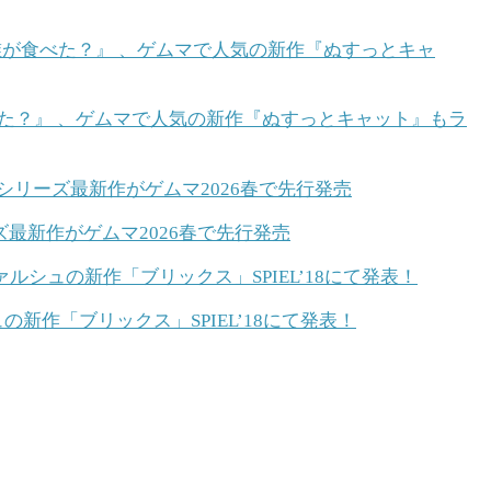
が食べた？』 、ゲムマで人気の新作『ぬすっとキャット』もラ
最新作がゲムマ2026春で先行発売
作「ブリックス」SPIEL’18にて発表！