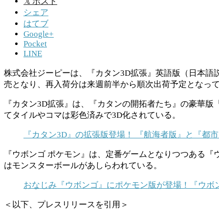
𝕏
ポスト
シェア
はてブ
Google+
Pocket
LINE
株式会社ジーピーは、『カタン3D拡張』英語版（日本語説明
売となり、再入荷分は来週前半から順次出荷予定となっ
『カタン3D拡張』は、『カタンの開拓者たち』の豪華版『
てタイルやコマは彩色済みで3D化されている。
『カタン3D』の拡張版登場！ 『航海者版』と『都市
『ウボンゴ ポケモン』は、定番ゲームとなりつつある『
はモンスターボールがあしらわれている。
おなじみ『ウボンゴ』にポケモン版が登場！『ウボンゴ
＜以下、プレスリリースを引用＞