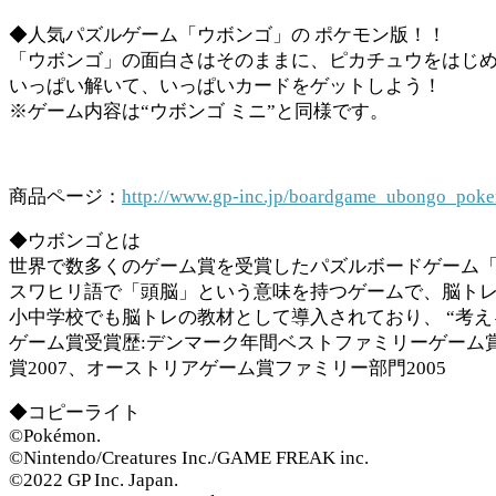
◆人気パズルゲーム「ウボンゴ」の ポケモン版！！
「ウボンゴ」の面白さはそのままに、ピカチュウをはじ
いっぱい解いて、いっぱいカードをゲットしよう！
※ゲーム内容は“ウボンゴ ミニ”と同様です。
商品ページ：
http://www.gp-inc.jp/boardgame_ubongo_pok
◆ウボンゴとは
世界で数多くのゲーム賞を受賞したパズルボードゲーム
スワヒリ語で「頭脳」という意味を持つゲームで、脳トレ
小中学校でも脳トレの教材として導入されており、 “考
ゲーム賞受賞歴:デンマーク年間ベストファミリーゲーム賞ノ
賞2007、オーストリアゲーム賞ファミリー部門2005
◆コピーライト
©Pokémon.
©Nintendo/Creatures Inc./GAME FREAK inc.
©2022 GP Inc. Japan.