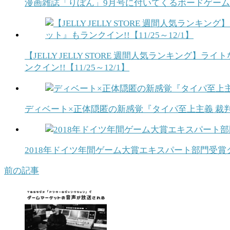
漫画雑誌「りぼん」9月号に付いてくるボードゲー
【JELLY JELLY STORE 週間人気ランキ
ンクイン!!【11/25～12/1】
ディベート×正体隠匿の新感覚『タイパ至上主義 裁
2018年ドイツ年間ゲーム大賞エキスパート部門受賞
前の記事