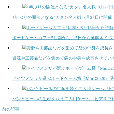
4年ぶりの開催となる“カタン名人戦”8月27日に開
ボードゲームカフェ5店舗が8月15日から謎解きイ
資源や工芸品などを集めて袋の中身を成長させていく
ドイツメンサが選ぶボードゲーム賞『MinD2020
パンとビールの生産を競う二人用ゲーム『ビア＆ブ
前の記事