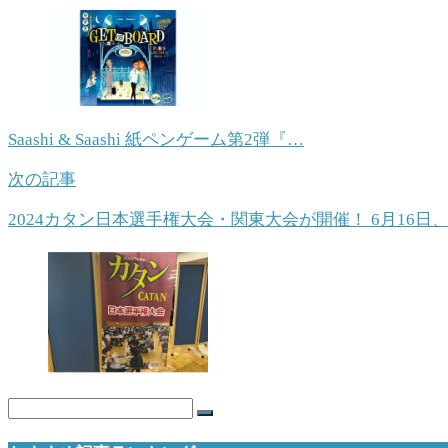
Saashi & Saashi 紙ペンゲーム第2弾『…
次の記事
2024カタン日本選手権大会・関東大会が開催！ 6月16日、