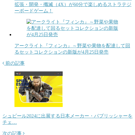
拡張・開発・殲滅（4X）が60分で楽しめるストラテジ
ーボードゲーム！
アークライト『フィンカ』～野菜や果物を配達して回
るセットコレクションの新版が4月25日発売
前の記事
シュピール2024に出展する日本メーカー・パブリッシャーを
チェ…
次の記事