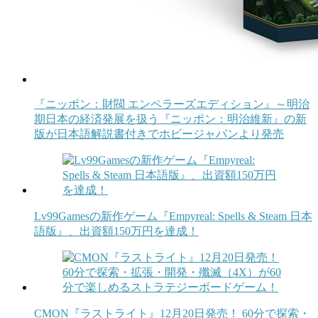
『ニッポン：財閥 エンペラーズエディション』～明治
期日本の経済発展を扱う『ニッポン：明治維新』の新
版が日本語解説書付きでホビージャパンより発売
Lv99Gamesの新作ゲーム『Empyreal: Spells & Steam 日本
語版』、出資額150万円を達成！
CMON『ラストライト』12月20日発売！ 60分で探索・