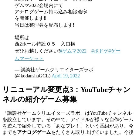
ゲムマ2022会場内にて
アナログゲーム持ち込み相談会🎲
を開催します‼
当日は整理券を配布します❗️
場所は
西2ホール特設０５ 入口横
ぜひお越しください❗️
#ゲムマ2022
#ボドゲ
#ゲー
ムマーケット
— 講談社ゲームクリエイターズラボ
(@kodanshaGCL)
April 19, 2022
リニューアル変更点3：YouTubeチャン
ネルの紹介ゲーム募集
「講談社ゲームクリエイターズラボ」はYouTubeチャンネル
を設立しています。その中で、アイドルが様々な自作ゲーム
を遊んで紹介している「あなプレ！」という番組があり、今
までも
アナログゲーム
をたくさん取り上げていました。今後