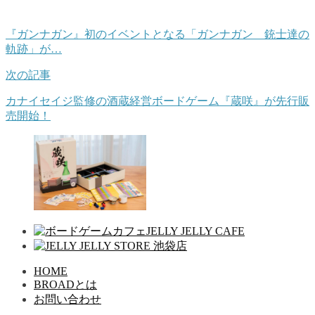
『ガンナガン』初のイベントとなる「ガンナガン 銃士達の
軌跡」が…
次の記事
カナイセイジ監修の酒蔵経営ボードゲーム『蔵咲』が先行販
売開始！
HOME
BROADとは
お問い合わせ