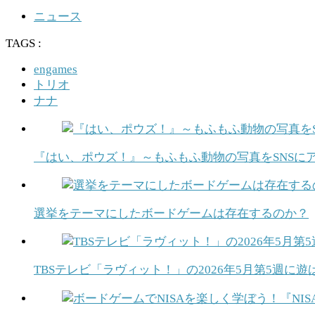
ニュース
TAGS :
engames
トリオ
ナナ
『はい、ポウズ！』～もふもふ動物の写真をSNSに
選挙をテーマにしたボードゲームは存在するのか？
TBSテレビ「ラヴィット！」の2026年5月第5週