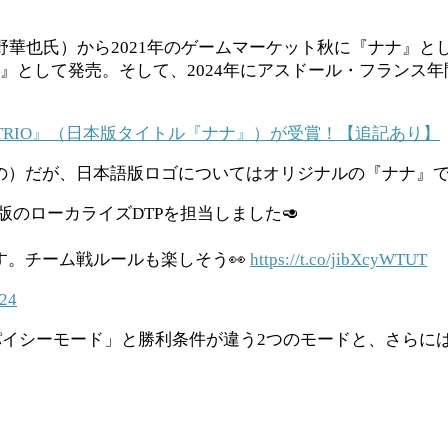
b+（宮野華也氏）から2021年のゲームマーケット秋に『ナ
『TRIO』として発売。そして、2024年にアスドール・フラ
TRIO』（日本版タイトル『ナナ』）が受賞！【追記あり】
によるもの）だが、日本語版ロゴについてはオリジナルの『ナ
版のローカライズDTPを担当しました🥑
。チーム戦ルールも楽しそう👀
https://t.co/jibXcyWTUT
024
イシーモード」と勝利条件が違う2つのモードと、さらに