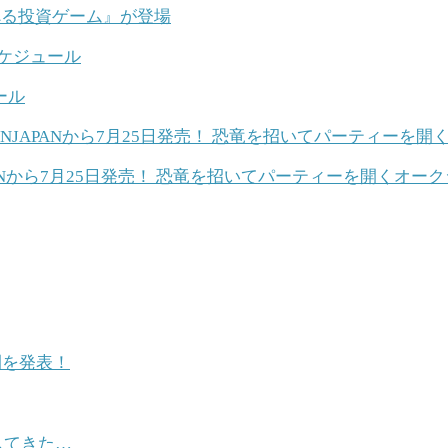
学べる投資ゲーム』が登場
ール
ANから7月25日発売！ 恐竜を招いてパーティーを開くオー
開を発表！
してきた…