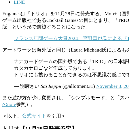
LINE
Engamesは『トリオ』を11月28日に発売する。Mo
ゲーム出版社であるCocktail Gamesの目にとまり、
版」という形で凱旋することになった。
フランス年間ゲーム大賞2024、宮野華也氏による『
アートワークは海外版と同じ（Laura Michaud氏
ナナカードゲームの国外版である「TRIO」の日本語
カタカナロゴなど作成しております。
トリオにも携わることができるのは不思議な感じです
— 別府さい 𝑆𝑎𝑖 𝐵𝑒𝑝𝑝𝑢 (@allotment31)
November 3, 2
また遊び方が少し変更され、「シンプルモード」と「スパ
のnote
参照）。
＜以下、
公式サイト
を引用＞
トリオ【11月28日発売予定】