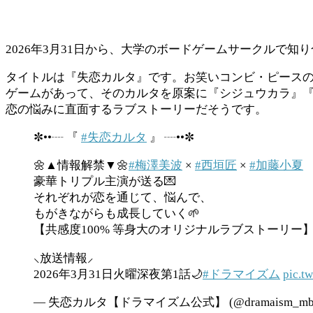
2026年3月31日から、大学のボードゲームサークルで知り合
タイトルは『失恋カルタ』です。お笑いコンビ・ピース
ゲームがあって、そのカルタを原案に『シジュウカラ』『
恋の悩みに直面するラブストーリーだそうです。
✼••┈ 『
#失恋カルタ
』 ┈••✼
🌼▲情報解禁▼🌼
#梅澤美波
×
#西垣匠
×
#加藤小夏
豪華トリプル主演が送る💌
それぞれが恋を通じて、悩んで、
もがきながらも成長していく🌱
【共感度100% 等身大のオリジナルラブストーリー
⸜放送情報⸝
2026年3月31日火曜深夜第1話🌙
#ドラマイズム
pic.t
— 失恋カルタ【ドラマイズム公式】 (@dramaism_mb