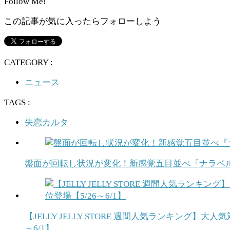
Follow Me!
この記事が気に入ったらフォローしよう
CATEGORY :
ニュース
TAGS :
失恋カルタ
盤面が回転し状況が変化！新感覚五目並べ『ナラベ
【JELLY JELLY STORE 週間人気ランキ
～6/1】