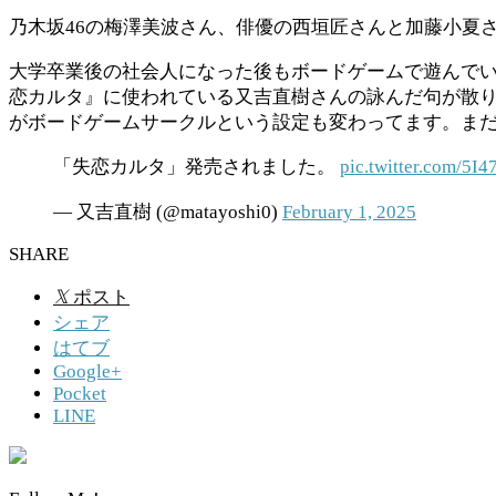
乃木坂46の梅澤美波さん、俳優の西垣匠さんと加藤小夏
大学卒業後の社会人になった後もボードゲームで遊んでい
恋カルタ』に使われている又吉直樹さんの詠んだ句が散り
がボードゲーム
サークルという設定も変わってます。ま
「失恋カルタ」発売されました。
pic.twitter.com/5I
— 又吉直樹 (@matayoshi0)
February 1, 2025
SHARE
𝕏
ポスト
シェア
はてブ
Google+
Pocket
LINE