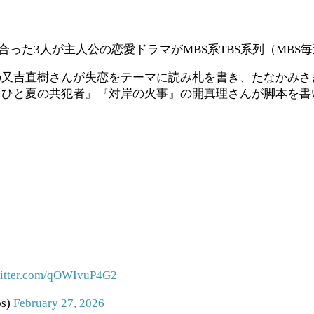
った3人が主人公の恋愛ドラマがMBS系TBS系列（MBS毎週
の又吉直樹さんが失恋をテーマに読み札を書き、たなかみさ
ひと夏の共犯者』『対岸の火事』の開真理さんが脚本を書
】
witter.com/qOWIvuP4G2
s)
February 27, 2026