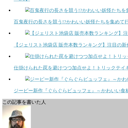
百鬼夜行の長さを競う!?かわいい妖怪たちを集めて行
【ジェリスト池袋店 販売本数ランキング】注目の新作
仕掛けられた罠を避けつつ加点せよ！トリックテイ
ジーピー新作『ぐらぐらビュッフェ』～かわいい食材
この記事を書いた人