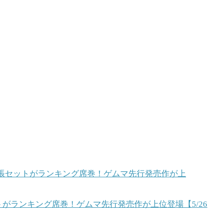
ットがランキング席巻！ゲムマ先行発売作が上位登場【5/26