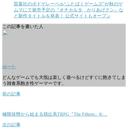
双葉社のボドゲレーベル“ふたばくゲームズ”が秋のゲ
ムマにて発売予定の『オチカルタ かりあげクン』な
ど新作タイトルを発表！ 公式サイトもオープン
この記事を書いた人
ゆーた
どんなゲームでも大抵は楽しく遊べるけどすぐに飽きてしま
う雑食系飽き性ゲーマーです。
前の記事
極限状態から始まる脱出系TRPG『The Fifteen』8/…
次の記事