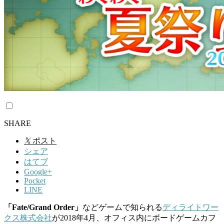
SHARE
𝕏
ポスト
シェア
はてブ
Google+
Pocket
LINE
「Fate/Grand Order」
などゲームで知られる
ディライトワー
クス株式会社
が2018年4月、オフィス内にボードゲームカフ