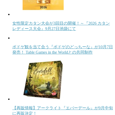
女性限定カタン大会が3回目の開催！～『2026 カタン
レディース大会』9月27日池袋にて
ボドゲ観を当て合う『ボドゲのどっちーな』が10月7日
発売！ Table Games in the Worldとの共同制作
【再販情報】アークライト『エバーデール』が9月中旬
に再販決定！