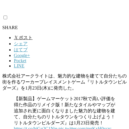
SHARE
𝕏
ポスト
シェア
はてブ
Google+
Pocket
LINE
株式会社アークライトは、魅力的な建物を建てて自分たちの
街を作るワーカープレイスメントゲーム『リトルタウンビル
ダーズ』を1月23日(木)に発売した。
【新製品】ゲームマーケット2017秋で高い評価を
得た作品のリメイク版！新たなタイルやマップが
追加され更に面白くなりました魅力的な建物を建
て、自分たちのリトルタウンをつくり上げよう！
リトルタウンビルダーズ』は1月23日発売！
https://t.co/hiGg2C1Nie
pic.twitter.com/mgKxH0vcrc