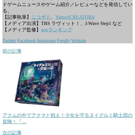
ドゲームニュースやゲーム紹介／レビューなどを発信してい
る。
【記事執筆】
ニコボド
、
Yahoo!CREATORS
【メディア出演】TBS ラヴィット！、J-Wave Step1 など
【メディア監修】
gooランキング
Twitter
Facebook
Instagram
Feedly
Website
前の記事
アクムの中でアクマと戦え！少女を守るヌイグルミ騎士団の
冒険！『…
次の記事