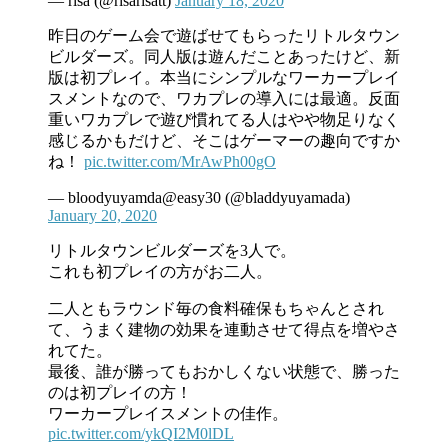
— risa (@risarisatt)
January 18, 2020
昨日のゲーム会で遊ばせてもらったリトルタウン
ビルダーズ。同人版は遊んだことあったけど、新
版は初プレイ。本当にシンプルなワーカープレイ
スメントなので、ワカプレの導入には最適。反面
重いワカプレで遊び慣れてる人はやや物足りなく
感じるかもだけど、そこはゲーマーの趣向ですか
ね！
pic.twitter.com/MrAwPh00gO
— bloodyuyamda@easy30 (@bladdyuyamada)
January 20, 2020
リトルタウンビルダーズを3人で。
これも初プレイの方がお二人。
二人ともラウンド毎の食料確保もちゃんとされ
て、うまく建物の効果を連動させて得点を増やさ
れてた。
最後、誰が勝ってもおかしくない状態で、勝った
のは初プレイの方！
ワーカープレイスメントの佳作。
pic.twitter.com/ykQI2M0lDL