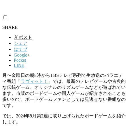
SHARE
𝕏
ポスト
シェア
はてブ
Google+
Pocket
LINE
月〜金曜日の朝
8
時から
TBS
テレビ系列で生放送のバラエテ
ィ番組「
ラヴィット！
」では、最新のテレビゲームや古典的
な伝統ゲーム、オリジナルのリズムゲームなどが遊ばれてい
ます。市販のボードゲームや同人ゲームが紹介されることも
多いので、ボードゲームファンとしては見逃せない番組なの
です。
では、2024年8月第2週に取り上げられたボードゲームを紹介
します。