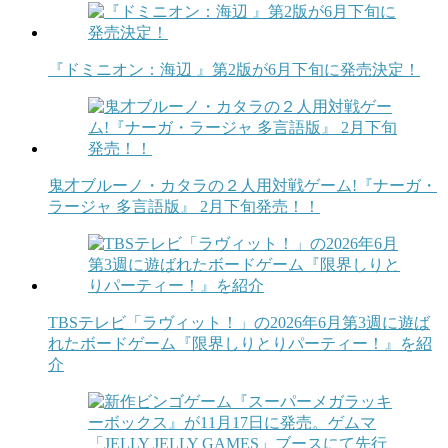
『ドミニオン：海辺 』第2版が6月下旬に発売決定！
鬼才ブルーノ・カタラの２人用対戦ゲーム!『ナーガ・
ラージャ 多言語版』 2月下旬発売！！
TBSテレビ「ラヴィット！」の2026年6月第3週に遊ば
れたボードゲーム『限界しりとりパーティー！』を紹
介