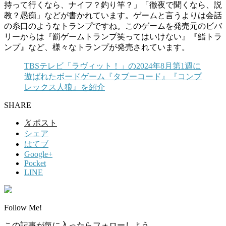
持って行くなら、ナイフ？釣り竿？」「徹夜で聞くなら、説
教？愚痴」などが書かれています。ゲームと言うよりは会話
の糸口のようなトランプですね。このゲームを発売元のビバ
リーからは『罰ゲームトランプ笑ってはいけない』『鮨トラ
ンプ』など、様々なトランプが発売されています。
TBSテレビ「ラヴィット！」の2024年8月第1週に
遊ばれたボードゲーム『タブーコード』『コンプ
レックス人狼』を紹介
SHARE
𝕏
ポスト
シェア
はてブ
Google+
Pocket
LINE
Follow Me!
この記事が気に入ったらフォローしよう