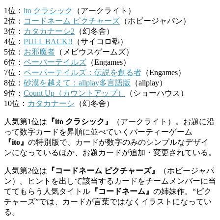
1位：
ito クラシック
（アークライト）
2位：
コードネーム ピクチャーズ
（ホビージャパン）
3位：
カタカナーシ2
（幻冬舍）
4位：
PULL BACK!!
（サイコロ塾）
5位：
お邪魔者
（メビウスゲームズ）
6位：
ペーパーテイルズ
（Engames）
7位：
ペーパーテイルズ：伝説を創る者
（Engames）
8位：
砂漠を越えて：allplay多言語版
（allplay）
9位：
Count Up（カウントアップ）
（ショーハウス）
10位：
カタカナーシ
（幻冬舍）
人気第1位は
『ito クラシック』
（アークライト）。お題に沿
って数字カードを昇順に並べていくパーティーゲーム
『ito』
の特別版で、カードが数字のみのシンプルなデザイ
ンになっているほか、お題カードが追加・変更されている。
人気第2位は
『コードネーム ピクチャーズ』
（ホビージャパ
ン）。ヒントを出して該当するカードをチームメンバーに当
ててもらう人気タイトル
『コードネーム』
の姉妹作。“ピク
チャーズ”では、カードが言葉ではなくイラストになってい
る。