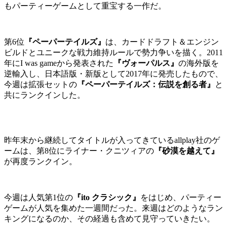
もパーティーゲームとして重宝する一作だ。
第6位
『ペーパーテイルズ』
は、カードドラフト＆エンジン
ビルドとユニークな戦力維持ルールで勢力争いを描く。2011
年にI was gameから発表された
『ヴォーパルス』
の海外版を
逆輸入し、日本語版・新版として2017年に発売したもので、
今週は拡張セットの
『ペーパーテイルズ：伝説を創る者』
と
共にランクインした。
昨年末から継続してタイトルが入ってきているallplay社のゲ
ームは、第8位にライナー・クニツィアの
『砂漠を越えて』
が再度ランクイン。
今週は人気第1位の
『ito クラシック』
をはじめ、パーティー
ゲームが人気を集めた一週間だった。来週はどのようなラン
キングになるのか、その経過も含めて見守っていきたい。