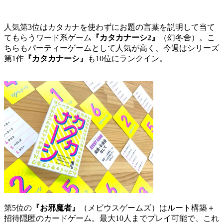
人気第3位はカタカナを使わずにお題の言葉を説明して当て
てもらうワード系ゲーム
『カタカナーシ2』
（幻冬舍）。こ
ちらもパーティーゲームとして人気が高く、今週はシリーズ
第1作
『カタカナーシ』
も10位にランクイン。
第5位の
『お邪魔者』
（メビウスゲームズ）はルート構築＋
招待隠匿のカードゲーム。最大10人までプレイ可能で、これ