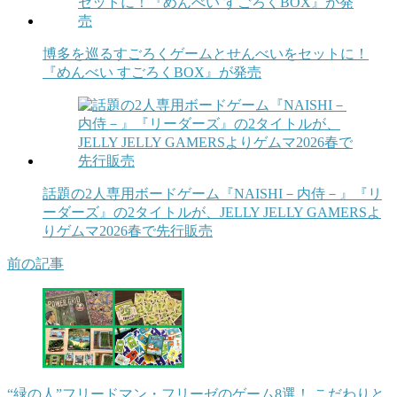
博多を巡るすごろくゲームとせんべいをセットに！
『めんべい すごろくBOX』が発売
話題の2人専用ボードゲーム『NAISHI－内侍－』『リ
ーダーズ』の2タイトルが、JELLY JELLY GAMERSよ
りゲムマ2026春で先行販売
前の記事
“緑の人”フリードマン・フリーゼのゲーム8選！ こだわりと