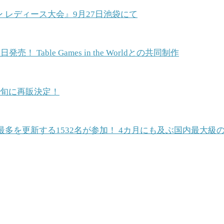
ン レディース大会』9月27日池袋にて
able Games in the Worldとの共同制作
中旬に再販決定！
最多を更新する1532名が参加！ 4カ月にも及ぶ国内最大