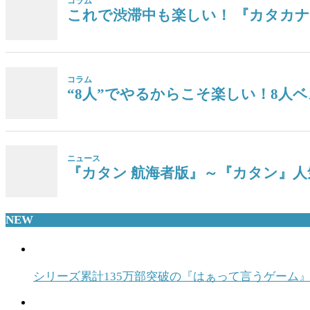
NEW
シリーズ累計135万部突破の『はぁって言うゲーム』