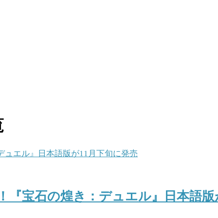
覧
！『宝石の煌き：デュエル』日本語版