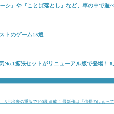
、8月出来の重版で100刷達成！ 最新作は『信長のはぁっ