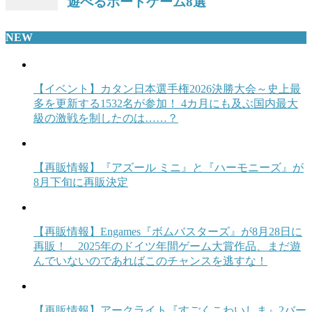
NEW
【イベント】カタン日本選手権2026決勝大会～史上最
多を更新する1532名が参加！ 4カ月にも及ぶ国内最大
級の激戦を制したのは……？
【再販情報】『アズール ミニ』と『ハーモニーズ』が
8月下旬に再販決定
【再販情報】Engames『ボムバスターズ』が8月28日に
再販！ 2025年のドイツ年間ゲーム大賞作品、まだ遊
んでいないのであればこのチャンスを逃すな！
【再販情報】アークライト『すごくこわいしま』2バー