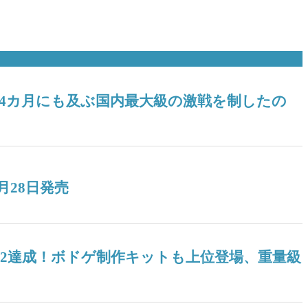
！ 4カ月にも及ぶ国内最大級の激戦を制したの
月28日発売
04』V2達成！ボドゲ制作キットも上位登場、重量級