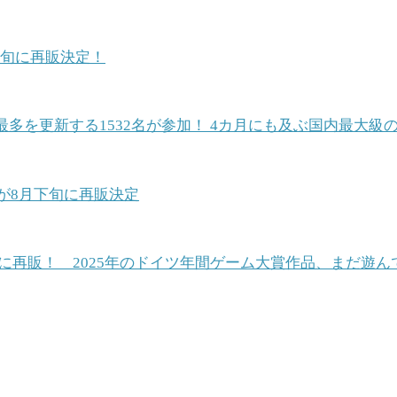
中旬に再販決定！
最多を更新する1532名が参加！ 4カ月にも及ぶ国内最大
が8月下旬に再販決定
28日に再販！ 2025年のドイツ年間ゲーム大賞作品、まだ