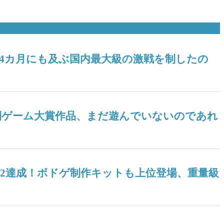
！ 4カ月にも及ぶ国内最大級の激戦を制したの
ツ年間ゲーム大賞作品、まだ遊んでいないのであれ
04』V2達成！ボドゲ制作キットも上位登場、重量級