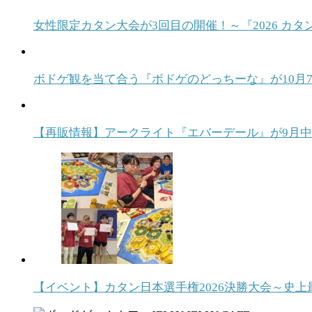
女性限定カタン大会が3回目の開催！～『2026 カタ
ボドゲ観を当て合う『ボドゲのどっちーな』が10月7日発売！ T
【再販情報】アークライト『エバーデール』が9月
【イベント】カタン日本選手権2026決勝大会～史上