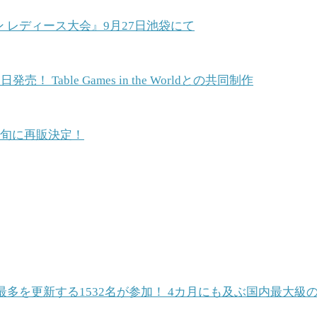
ン レディース大会』9月27日池袋にて
able Games in the Worldとの共同制作
中旬に再販決定！
最多を更新する1532名が参加！ 4カ月にも及ぶ国内最大