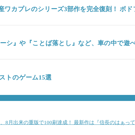
産ワカプレのシリーズ3部作を完全復刻！ ボ
ナーシ』や『ことば落とし』など、車の中で遊べ
ストのゲーム15選
、8月出来の重版で100刷達成！ 最新作は『信長のはぁっ