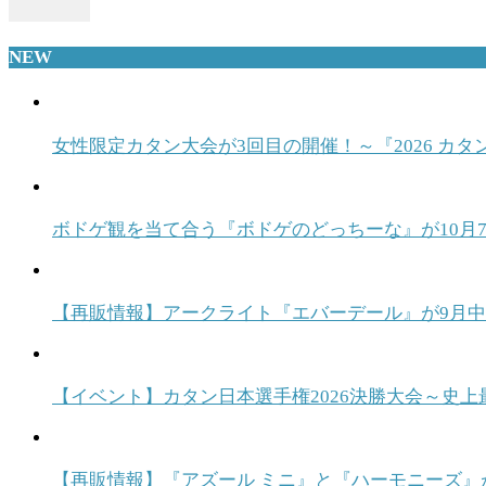
NEW
女性限定カタン大会が3回目の開催！～『2026 カタ
ボドゲ観を当て合う『ボドゲのどっちーな』が10月7日発売！ T
【再販情報】アークライト『エバーデール』が9月
【イベント】カタン日本選手権2026決勝大会～史上
【再販情報】『アズール ミニ』と『ハーモニーズ』