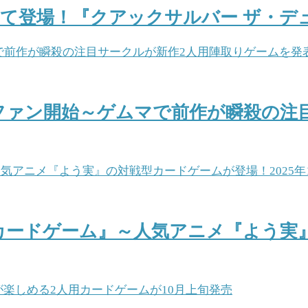
登場！『クアックサルバー ザ・デュエ
IME』クラファン開始～ゲムマで前作が瞬
ードゲーム』～人気アニメ『よう実』