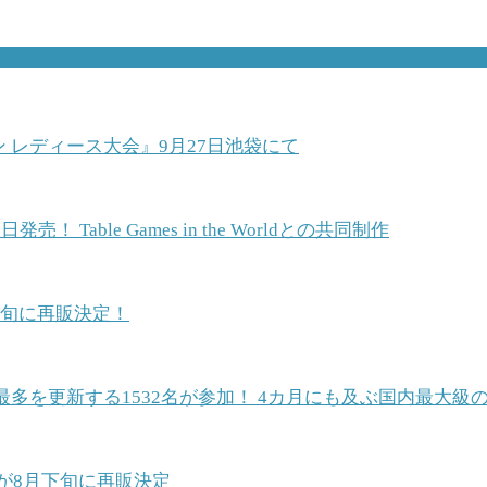
ン レディース大会』9月27日池袋にて
able Games in the Worldとの共同制作
中旬に再販決定！
最多を更新する1532名が参加！ 4カ月にも及ぶ国内最大
が8月下旬に再販決定