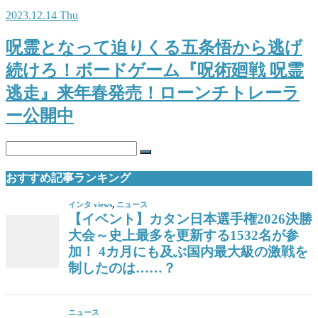
2023.12.14 Thu
呪霊となって迫りくる五条悟から逃げ
続けろ！ボードゲーム『呪術廻戦 呪霊
逃走』来年春発売！ローンチトレーラ
ー公開中
おすすめ記事ランキング
インタ views
,
ニュース
【イベント】カタン日本選手権2026決勝
大会～史上最多を更新する1532名が参
加！ 4カ月にも及ぶ国内最大級の激戦を
制したのは……？
ニュース