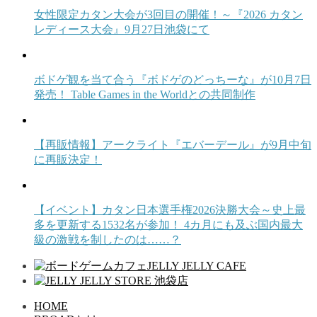
女性限定カタン大会が3回目の開催！～『2026 カタン
レディース大会』9月27日池袋にて
ボドゲ観を当て合う『ボドゲのどっちーな』が10月7日
発売！ Table Games in the Worldとの共同制作
【再販情報】アークライト『エバーデール』が9月中旬
に再販決定！
【イベント】カタン日本選手権2026決勝大会～史上最
多を更新する1532名が参加！ 4カ月にも及ぶ国内最大
級の激戦を制したのは……？
HOME