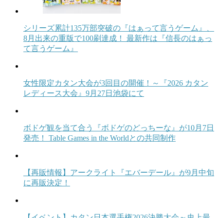
シリーズ累計135万部突破の『はぁって言うゲーム』、
8月出来の重版で100刷達成！ 最新作は『信長のはぁっ
て言うゲーム』
女性限定カタン大会が3回目の開催！～『2026 カタン
レディース大会』9月27日池袋にて
ボドゲ観を当て合う『ボドゲのどっちーな』が10月7日
発売！ Table Games in the Worldとの共同制作
【再販情報】アークライト『エバーデール』が9月中旬
に再販決定！
【イベント】カタン日本選手権2026決勝大会～史上最