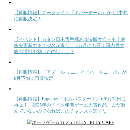
【再販情報】アークライト『エバーデール』が9月中旬
に再販決定！
【イベント】カタン日本選手権2026決勝大会～史上最
多を更新する1532名が参加！ 4カ月にも及ぶ国内最大
級の激戦を制したのは……？
【再販情報】『アズール ミニ』と『ハーモニーズ』が
8月下旬に再販決定
【再販情報】Engames『ボムバスターズ』が8月28日に
再販！ 2025年のドイツ年間ゲーム大賞作品、まだ遊
んでいないのであればこのチャンスを逃すな！